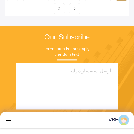
Our Subscribe
Lorem sum is not simply 
random text.
VBE
يرسل