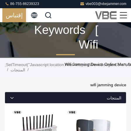
86-755-86239323
vbe003@vbejammer.com
إقتباس
Keywords [
Wifi
Jamming
Wifi Jamming Device Online Manufa
Device ]
/
/
المنتجات
Match 147
wifi jamming device
المنتجات
المنتجات