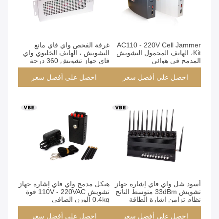
AC110 - 220V Cell Jammer
غرفة الفحص واي فاي مانع
Kit، الهاتف المحمول التشويش
التشويش ، الهاتف الخليوي واي
المدمج في هوائي
فاي جهاز تشويش 360 درجة
التشويش
احصل على أفضل سعر
احصل على أفضل سعر
أسود شل واي فاي إشارة جهاز
هيكل مدمج واي فاي إشارة جهاز
تشويش 33dBm متوسط ​​الناتج
تشويش 110V - 220VAC قوة
نظام تزامن إشارة الطاقة
0.4kg الوزن الصافي
احصل على أفضل سعر
احصل على أفضل سعر