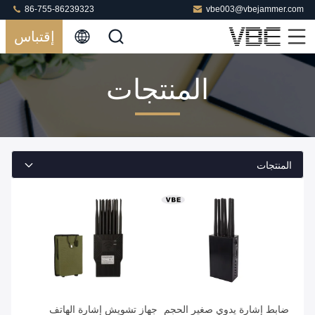
86-755-86239323
vbe003@vbejammer.com
إقتباس
المنتجات
المنتجات
ضابط إشارة يدوي صغير الحجم
جهاز تشويش إشارة الهاتف