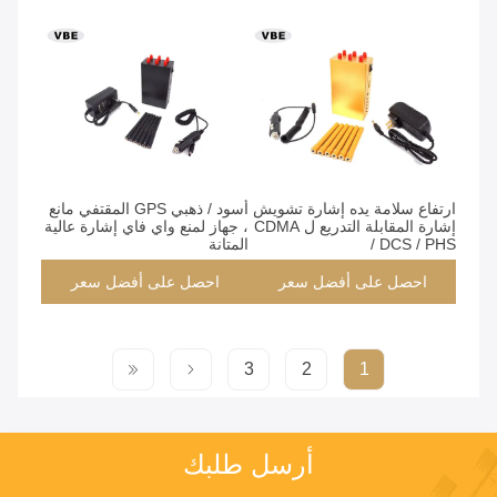
ارتفاع سلامة يده إشارة تشويش
أسود / ذهبي GPS المقتفي مانع
إشارة المقابلة التدريع ل CDMA
، جهاز لمنع واي فاي إشارة عالية
/ DCS / PHS
المتانة
احصل على أفضل سعر
احصل على أفضل سعر
3
2
1
أرسل طلبك