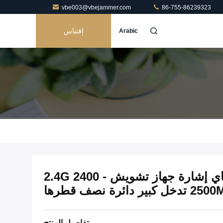
vbe003@vbejammer.com
86-755-86239323
إقتباس
Arabic
الهاتف المحمول واي فاي إشارة جهاز تشويش 2.4G 2400 -
 كبير دائرة نصف قطرها
تفاصيل المنتج