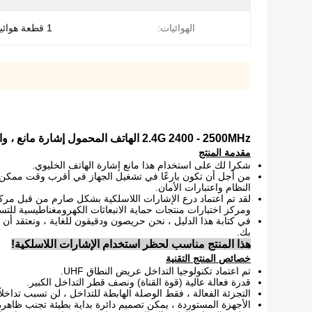
الهوائيات:
1 قطعة هوائيات أومني
2.4G 2400 - 2500MHz الهاتف المحمول إشارة مانع ، واي فاي إشارة جهاز تشويش
مقدمة المنتج
شكرا لك على استخدام هذا مانع إشارة الهاتف الخليوي.
من أجل أن تكون بارعًا في تشغيل الجهاز في أقرب وقت ممكن 
النظام واعتبارات الأمان.
لقد تم اعتماد درع الإشارات اللاسلكية بشكل صارم من قبل مركز اخ
ومركز اختبارات منتجات حماية الانبعاثات الكهرومغناطيسية للت
في كتابة هذا الدليل ، نحن حريصون ودقيقون للغاية ، ونعتقد أ
بك.
هذا المنتج مناسب لحظر استخدام الإشارات اللاسلكية!
خصائص المنتج التقنية
تم اعتماد تكنولوجيا التداخل عريض النطاق UHF.
قدرة فعالة عالية (قوة القناة) ونصف قطر التداخل الكبير.
التجزئة الفعالة ، فقط الوصلة الهابطة للتداخل ، لن تسبب تداخل
الأجهزة المستوردة ، يمكن تصميم دائرة بداية بطيئة تجنب ظاهرة ا