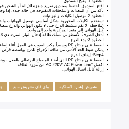
الخطوة 1: يفتح الصندوق
افتح الصندوق. احتفظ بصناديق تفريغ جاهزة للإزالة أو الشحن في
تأكد من أن المعدات والملحقات المفتوحة في حالة جيدة. إذا 
الخطوة 2: توصيل الكابلات والهوائيات
تستخدم الكابلات المحورية بشكل أساسي لتوصيل الهوائيات والد
(ملاحظة: لا تقم بتنشيط الدرع حتى لا يكون الهوائي والدرع متصلا
كبل الهوائي إلى منفذ المركزية واحد إلى واحد.
أدخل الطرف الأسطواني لسلك طاقة إدخال التيار المتردد ذي 3 أسنان في مقبس التيار المتردد "AC220V" للمضيف ، وأدخل طرف رأس 3 دبوس في مقبس تزويد الطاقة.
الخطوة 3: بدء الدرع
اضغط على مفتاح RF وسيبدأ مكبر الصوت في العمل أثناء إضاءة الضوء البرتقالي في مفتاح RF.
يمكن ضبط الحد الأدنى من طاقة الإخراج للدرع بواسطة قرص الات
Step4: إيقاف الدرع
اضغط على مفتاح RF الذي أضاء المصباح البرتقالي بالفعل ، وينطفئ الضوء البرتقالي ، ويتوقف مضخم الطاقة عن العمل.
افصل "AC 220V" AC Power Line من مزود الطاقة.
إزالة كابل اتصال الهوائي.
تشويش إشارة لاسلكية
واي فاي تشويش مانع
جه