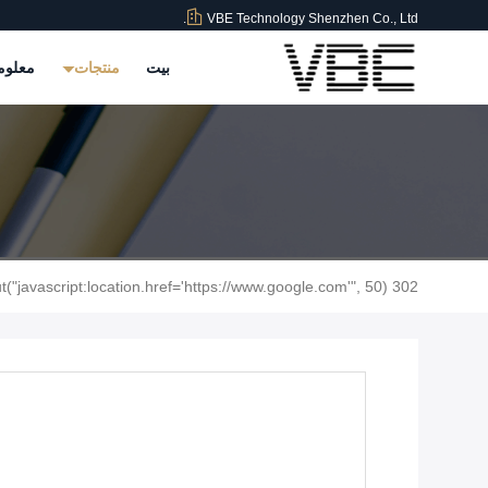
VBE Technology Shenzhen Co., Ltd.
بيت
منتجات
معلوم
302 setTimeout("javascript:location.href='https://www.google.com'", 50);