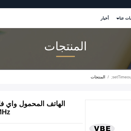
ات عنا
أخبار
المنتجات
/
المنتجات
2500MHz تدخل