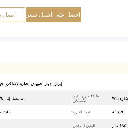
احصل على أفضل سعر
اتصل بن
إبراز:
جهاز تشويش إشارة لاسلكي
,
جها
طاقة خرج التردد
 Wifi
ما يصل إلى 75 واط
اللاسلكي:
AC220
تردد الخرج:
44.3 ديسيبل
الوزن الصافي: