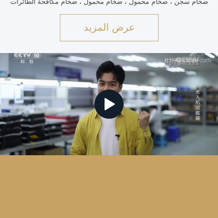
ضخام سجن ، ضخام محمول ، ضخام محمول ، ضخام مكافحة الطائرات
بدون طيار ، وحدات RF ، مقاطع ، متكررات RF ،مكبرات الإشارة، إلخ
منتجاتنا تطبق بشك...
عرض المزيد