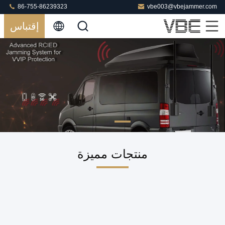
86-755-86239323
vbe003@vbejammer.com
إقتباس
منتجات مميزة