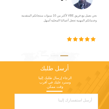
التجزئة والمزيد! بالإضافة إلى
والبحث في الحلول التقنية
المحتوى المتطور ، فإن ملف5G
المتكاملةالصين تقدم بشكل
Expo Europeتقدم أيضافرص
شامل في البحث والتطوير
نحن نعمل مع فريق VBE لأكثر من 10 سنوات منتجاتكم المتقدمة
التواصل الرئيسيةبما في ذلك
التكنولوجي، وصياغة المعايير،
وخدماتكم المهنية تجعل أعمالنا المحلية أسهل
الاجتماعات الافتراضية.لمزيد من
والتحقق التجريبي وزراعة
المعلومات ، تواصل معنا! من
التطبيقات،وضع أساس متين
يحضر؟ من المتوقع أن ينضم أكثر
لمعايرة 6G والتصنيعوفي الوقت
من 5000 شخص من جميع أنحاء
نفسه ، يتم وضع تخطيط
العالم بما في ذلكCTO ، رؤساء
مستقبلي وزراعة النظام
الابتكار والتكنولوجيا ، مديرو
الإيكولوجي الصناعي للتطبيقات
تكنولوجيا المعلومات ، مزودو
المتكاملة 6G لتعزيز مجالات
الاتصالات ، المطورون ،
ومسارات جديدة للتنمية
الشركات الناشئة ، OEM ،
الصناعية. ويقال إن التجارب
الحكومة ، السيارات ، المشغلون
أرسل طلبك
التقنية للجيل السادس في الصين
، مقدمو التكنولوجيا ،
مقسمة إلى ثلاث
المستثمرون ، رأس المال
مراحل: الـمرحلة تجربة
الرجاء إرسال طلبك إلينا 
الاستثماري ،واكثر كثير. سيوفر
التكنولوجيا الرئيسيةيوضح
وسنرد عليك في أقرب 
المعرض نظرة ثاقبة من جديد40
وقت ممكن.
الاتجاهات التقنية الرئيسية لـ
مكبر صوتمشاركة معرفتهم
6G. الـمرحلة تجربة الحل
الصناعية التي لا مثيل لها
التقنيتطوير أجهزة نموذجية للـ
وخبراتهم الواقعية في أشكال
6G تستهدف السيناريوهات
العروض التقديمية الفردية
النموذجية ومؤشرات
ومناقشات الخبراء والمحادثات