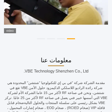
video
معلومات عنا
VBE Technology Shenzhen Co., Ltd.
مقدمة الشركة شركة "في بي إي للتكنولوجيا "شنتشن" المحدودة هي
شركة رائدة الراديو اللاسلكي الذكيمزود حلول الأمن.VBE تقع في
شنتشن، ونحن في صناعة RF لأكثر من 15 عاما.الشركة الأم لشركة
VBE التي أسسها خبير فني يعمل في صناعة RF لأكثر من 25 عامًا. تركز
VBE بشكل رئيسي على سلسلة المنتجات والحلول التاليةضخام قنابل
قافلة VIP (ضخام RCIED) ، ضخام EOD ، ضخام إشارات المحمول ،