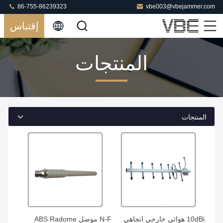
86-755-86239323
vbe003@vbejammer.com
إقتباس
المنتجات
المنتجات
10dBi هوائي خارجي اتجاهي
N-F موصل ABS Radome