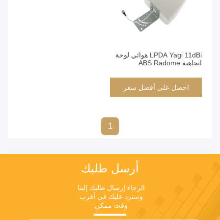
LPDA Yagi 11dBi هوائي لوحة
اتجاهية ABS Radome
احصل على أفضل سعر
1
أرسل طلبك
الرجاء إرسال طلبك إلينا 
وسنرد عليك في أقرب 
وقت ممكن.