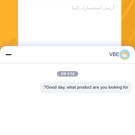
VBE
يرسل
4:54 AM
Good day, what product are you looking for?
VBE Technology Shenzhen Co., Ltd.
vbe003@vbejammer.com
86-755-86239323