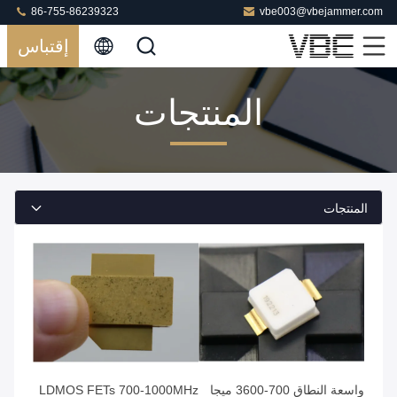
86-755-86239323
vbe003@vbejammer.com
إقتباس
المنتجات
المنتجات
واسعة النطاق 700-3600 ميجا
LDMOS FETs 700-1000MHz