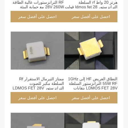
هرتز 20 واط rf السلطة
RF الترانزستورات عالية الطاقة
الترانزستور ldmos fet 28 فولت
28V 260W مع حماية البيئة
واسعة النطاق ldmos
والتنمية المستدامة المتكاملة
الترانزستور ، الترانزستورات
احصل على أفضل سعر
احصل على أفضل سعر
عالية الطاقة rf
النطاق العريض HF إلى 1GHz
ممتاز الثيرمال الاستقرار Rf
55W RF الترانزستور السلطة
السلطة مكبر للصوت
LDMOS FET 28V بنفايات
الترانزستور LDMOS FET 28V
متوافقة
دائم
احصل على أفضل سعر
احصل على أفضل سعر