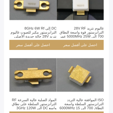
غاليوم نتريد 28V RF
DC إلى 8GHz 6W Rf
الترانزستور قوة واسعة النطاق
الترانزستور مكبر للصوت غاليوم
700 إلى 5000MHz 25W عمر
نتريد 28V حالة جديدة الأصلي
طويل
احصل على أفضل سعر
احصل على أفضل سعر
ISO الموافقة عالية التردد
المواد الصلبة عالية السرعة RF
الترانزستور السلطة واسعة
الترانزستور السلطة على نطاق
النطاق 700 إلى 6000MHz 15
واسع DC إلى 3GHz 120W
واط