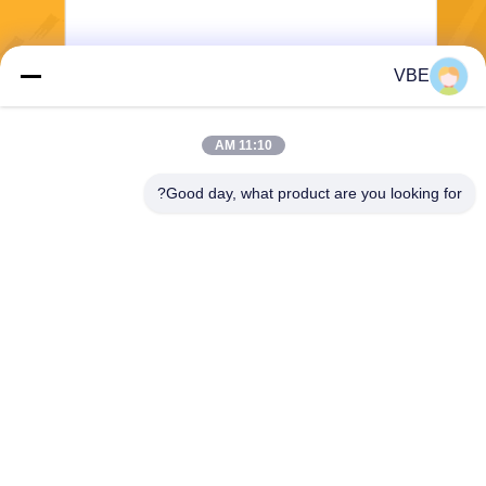
VBE
يرسل
11:10 AM
Good day, what product are you looking for?
VBE Technology Shenzhen Co., Ltd.
vbe003@vbejammer.com
86-755-86239323
الطابق 4 ، المبنى 8 ، Xinwei ال
منطقة الصناعية ، منطقة نانشا
ن ، شنتشن ، مقاطعة قوانغدونغ
، الصين