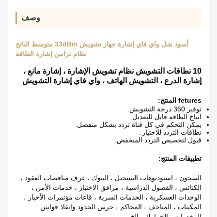
وصف
أسود شل واي فاي إشارة جهاز تشويش 33dBm متوسط ​​الناتج
نظام تزامن إشارة الطاقة
10 نطاقات التشويش نظام تشويش الإشارة ، إشارة مانع ،
إشارة الدرع ، التشويش الهاتف ، واي فاي إشارة التشويش
fetures المنتج:
توفير 360 درجة التشويش.
انتاج الطاقة قابل للتعديل.
يمكن التحكم في كل قناة تردد بشكل منفصل.
نطاقات التردد للاختيار.
قبول لتخصيص التردد المنخفض.
تطبيقات المنتج:
السجون ، استوديوهات التسجيل ، البنوك ، غرف مناقصات العقود ،
الكنائس ، الفصول الدراسية ، مرافق الاختبار ، خدمات الأمن ،
الوحدات العسكرية ، الخدمات السرية ، قاعات مؤتمرات الأخبار ،
المكتبات ، المتاحف ، المحاكم ، حرس الحدود وإنفاذ قوانين
المخدرات ، الجمارك ، إلخ.