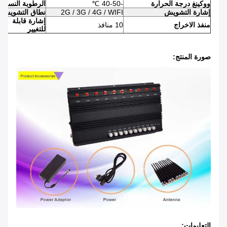
ووكينغ درجة الحرارة
-40-50 ℃
الرطوبة النسبية
إشارة التشويش
2G / 3G / 4G / WIFI
نطاق التشويش
إشارة قابلة
منفذ الاخراج
10 منافذ
للتغيير
صورة المنتج:
التعليمات: