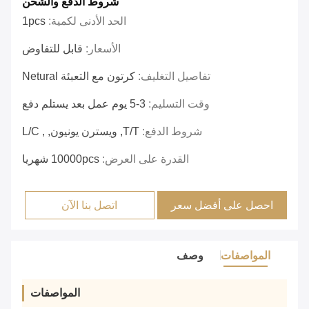
شروط الدفع والشحن
الحد الأدنى لكمية:
1pcs
الأسعار:
قابل للتفاوض
تفاصيل التغليف:
كرتون مع التعبئة Netural
وقت التسليم:
3-5 يوم عمل بعد يستلم دفع
شروط الدفع:
T/T, ويسترن يونيون, , L/C
القدرة على العرض:
10000pcs شهريا
احصل على أفضل سعر
اتصل بنا الآن
المواصفات
وصف
المواصفات