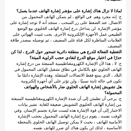
لماذا لا تزال هناك إشارة على مؤشر إشارة الهاتف عندما يعمل؟
ج: إنه مجرد وهم. في الواقع ، لم يتمكن الهاتف المحمول من
الاتصال. عند الضغط على زر السحب ، ستجد أنه لا توجد إشارة على
مؤشر الإشارة. لن يتداخل درع إشارة الهاتف الخليوي مع الوضع
الطبيعي عمل الأجهزة الإلكترونية الأخرى.
يجب تثبيت الهوائي على
العلامات المناظرة لكل قناة على المضيف ، ثم توصيله بمصدر طاقة
المضيف.
التغطية الفعالة للدرع هي منطقة دائرية تتمحور حول الدرع ، لذا كن
حذرًا في اختيار موقع الدرع لتفادي حجب الزاوية الميتة؟
ج: لا ، هذا لأن الإشارة الكهرومغناطيسية المنبعثة من درع إشارة
الهاتف الخلوي تقع بالكامل في نطاق تشغيل الهاتف المحمول في
البلاد ، الذي يمنع فقط الاتصالات المتنقلة. وهذه الإشارة دائمًا ما
تكون في حالة ثابتة نسبيًا ، ولن تؤثر على أي أجهزة إلكترونية .
هل تشويش إشارة الهاتف الخلوي ضار بالأشخاص والهواتف
المحمولة؟
ج: يرجى أن تطمئن إلى أن شدة الإشارة الكهرومغناطيسية المنبعثة
من إشارة الهاتف الخليوي التشويش ضعيفة للغاية.
تشير بيانات
الاختبار إلى أن قوة الإشارة هذه ليست ضارة بجسم الإنسان. وفي
الوقت نفسه ، يقوم درع إشارة الهاتف المحمول بحجب الإشارة
الأمامية للهاتف ، بحيث لا يمكن توصيل الهاتف الخلوي بالمحطة
الأساسية ، لذلك لن يكون هناك أي ضرر للهاتف نفسه.