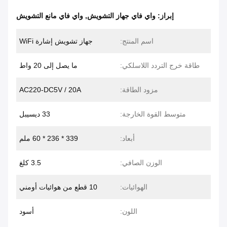
إبراز:
واي فاي جهاز التشويش
,
واي فاي مانع التشويش
اسم المنتج:
جهاز تشويش إشارة WiFi
طاقة خرج التردد اللاسلكي:
ما يصل إلى 20 واط
مزود الطاقة:
AC220-DC5V / 20A
متوسط ​​القوة الخارجة:
33 ديسيبل
أبعاد:
339 * 236 * 60 ملم
الوزن الصافي:
3.5 كلغ
الهوائيات:
10 قطع من هوائيات أومني
اللون:
أسود