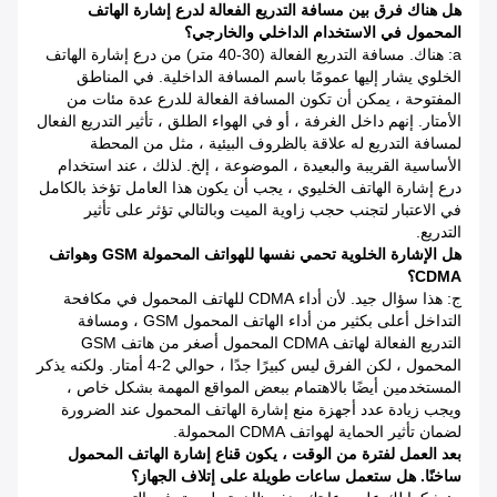
هل هناك فرق بين مسافة التدريع الفعالة لدرع إشارة الهاتف
المحمول في الاستخدام الداخلي والخارجي؟
a: هناك. مسافة التدريع الفعالة (30-40 متر) من درع إشارة الهاتف
الخلوي يشار إليها عمومًا باسم المسافة الداخلية. في المناطق
المفتوحة ، يمكن أن تكون المسافة الفعالة للدرع عدة مئات من
الأمتار. إنهم داخل الغرفة ، أو في الهواء الطلق ، تأثير التدريع الفعال
لمسافة التدريع له علاقة بالظروف البيئية ، مثل من المحطة
الأساسية القريبة والبعيدة ، الموضوعة ، إلخ. لذلك ، عند استخدام
درع إشارة الهاتف الخليوي ، يجب أن يكون هذا العامل تؤخذ بالكامل
في الاعتبار لتجنب حجب زاوية الميت وبالتالي تؤثر على تأثير
التدريع.
هل الإشارة الخلوية تحمي نفسها للهواتف المحمولة GSM وهواتف
CDMA؟
ج: هذا سؤال جيد. لأن أداء CDMA للهاتف المحمول في مكافحة
التداخل أعلى بكثير من أداء الهاتف المحمول GSM ، ومسافة
التدريع الفعالة لهاتف CDMA المحمول أصغر من هاتف GSM
المحمول ، لكن الفرق ليس كبيرًا جدًا ، حوالي 2-4 أمتار. ولكنه يذكر
المستخدمين أيضًا بالاهتمام ببعض المواقع المهمة بشكل خاص ،
ويجب زيادة عدد أجهزة منع إشارة الهاتف المحمول عند الضرورة
لضمان تأثير الحماية لهواتف CDMA المحمولة.
بعد العمل لفترة من الوقت ، يكون قناع إشارة الهاتف المحمول
ساخنًا.
هل ستعمل ساعات طويلة على إتلاف الجهاز؟