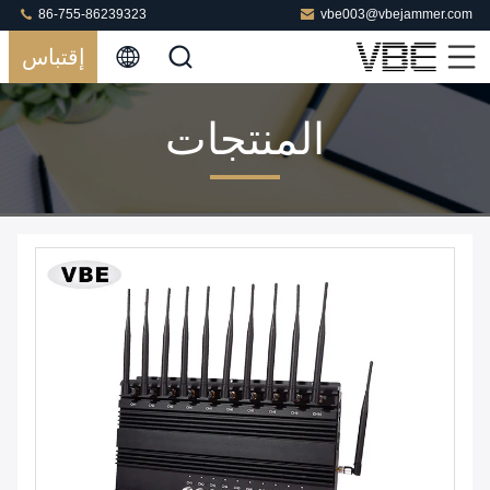
86-755-86239323
vbe003@vbejammer.com
إقتباس
المنتجات