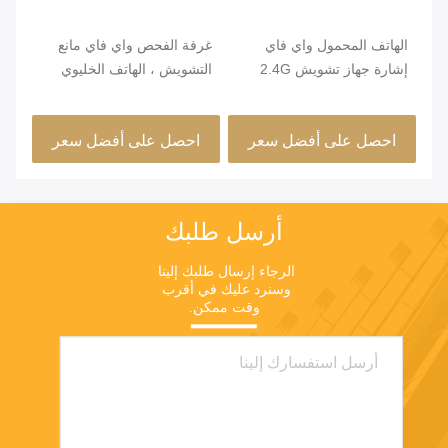
الهاتف المحمول واي فاي
غرفة الفحص واي فاي مانع
6 
J
إشارة جهاز تشويش 2.4G
التشويش ، الهاتف الخليوي
2400 - 2500MHz تدخل كبير
واي فاي جهاز تشويش 360
جها
دائرة نصف قطرها
درجة التشويش
للت
احصل على أفضل سعر
احصل على أفضل سعر
ا
أرسل طلبك
الرجاء إرسال طلبك إلينا 
وسنرد عليك في أقرب 
وقت ممكن.