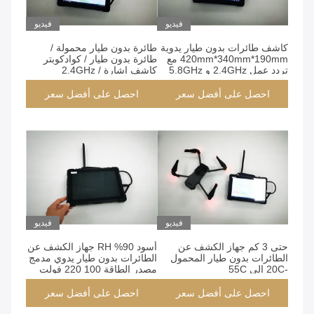
فيديو
فيديو
كاشف طائرات بدون طيار يدوية
طائرة بدون طيار محمولة /
420mm*340mm*190mm مع
طائرة بدون طيار / كوادكوبتر
تردد عمل 2.4GHz و 5.8GHz
كاشف إشارة 2.4GHz /
5.8GHz ألومنيوم ABS تقريبًا
1.5kg
احصل على أفضل سعر
احصل على أفضل سعر
فيديو
فيديو
حتى 3 كم جهاز الكشف عن
أسود 90% RH جهاز الكشف عن
الطائرات بدون طيار المحمول
الطائرات بدون طيار يدوي مدمج
-20C إلى 55C
مصدر الطاقة 100 220 فولت
بطارية متغيرة
احصل على أفضل سعر
احصل على أفضل سعر