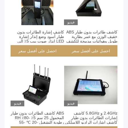
فيديو
كاشف طائرات بدون طيار ABS
كاشف إشارة الطائرات بدون
خفيف الوزن مع عمر بطارية
طيار أسود وضع إنذار إشارة
طويل وهوائيات مدمجة للكشف
LED إنذار صوت بيب 5٪ إلى
عن الطائرات بدون طيار
80٪ رطوبة RH
احصل على أفضل سعر
احصل على أفضل سعر
فيديو
فيديو
2.4GHz و 5.8GHz كاشف
ABS كاشف الطائرات بدون طيار
إشارات الطائرات بدون طيار
المحمول 25 سم 5٪ -80٪ ​​RH
كاشف إشارات الراديو اللاسلكي
رطوبة التشغيل -20 ℃ -55
25 سم الهوائي حوالي 1.5kg
درجة حرارة التشغيل