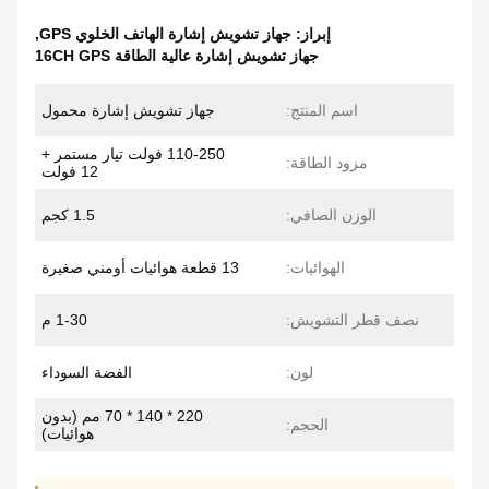
إبراز:
جهاز تشويش إشارة الهاتف الخلوي GPS
,
جهاز تشويش إشارة عالية الطاقة 16CH GPS
اسم المنتج:
جهاز تشويش إشارة محمول
110-250 فولت تيار مستمر +
مزود الطاقة:
12 فولت
الوزن الصافي:
1.5 كجم
الهوائيات:
13 قطعة هوائيات أومني صغيرة
نصف قطر التشويش:
1-30 م
لون:
الفضة السوداء
220 * 140 * 70 مم (بدون
الحجم:
هوائيات)