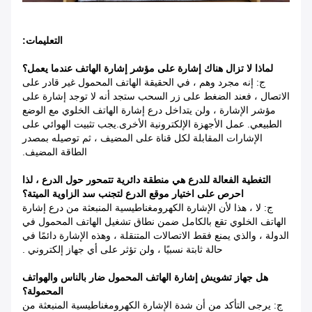
التعليمات:
لماذا لا تزال هناك إشارة على مؤشر إشارة الهاتف عندما يعمل؟
ج: إنه مجرد وهم ، في الحقيقة الهاتف المحمول غير قادر على
الاتصال ، فعند الضغط على زر السحب ستجد أنه لا توجد إشارة على
مؤشر الإشارة ، ولن يتداخل درع إشارة الهاتف الخلوي مع الوضع
الطبيعي. عمل الأجهزة الإلكترونية الأخرى.يجب تثبيت الهوائي على
الإشارات المقابلة لكل قناة على المضيف ، ثم توصيله بمصدر
الطاقة المضيف.
التغطية الفعالة للدرع هي منطقة دائرية تتمحور حول الدرع ، لذا
احرص على اختيار موقع الدرع لتجنب سد الزاوية الميتة؟
ج: لا ، هذا لأن الإشارة الكهرومغناطيسية المنبعثة من درع إشارة
الهاتف الخلوي تقع بالكامل ضمن نطاق تشغيل الهاتف المحمول في
الدولة ، والذي يمنع فقط الاتصالات المتنقلة ، وهذه الإشارة دائمًا في
حالة ثابتة نسبيًا ، ولن تؤثر على أي جهاز إلكتروني .
هل جهاز تشويش إشارة الهاتف المحمول ضار بالناس والهواتف
المحمولة؟
ج: يرجى التأكد من أن شدة الإشارة الكهرومغناطيسية المنبعثة من