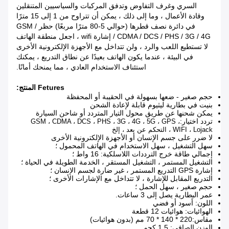
السري وغرف التفاوض وتدفق المركبات والسياسيين المتنقلين
وقادة الأعمال ، وما إلى ذلك ، يمكن أن تتراوح من 1 إلى 15 مترًا
في دائرة نصف قطرها (حوالي 5-80 مترًا مربعًا) حظر GSM /
CDMA / DCS / PHS / 3G / 4G / إشارة wifi ، اجعل منطقة الهاتف
لا تستطيع اللعب والرد ، ولن تتداخل مع الأجهزة الإلكترونية الأخرى
في البيئة ، عندما يكون الهاتف بعيدًا عن نطاق التدريع ، يمكنك
استئناف الاستخدام العادي ، مما يمنحك أمانًا.
Fetures المنتج:
حجم صغير - ضعها بسهولة في الحقيبة أو المحفظة
بنيت في بطارية ليثيوم قابلة لإعادة الشحن
يمكن شحنها عن طريق محول التيار المتردد أو شاحن السيارة
تردد اختيار:
GSM ، CDMA ، DCS ، PHS ، 3G ، 4G ، 5G ، GPS ،
WIFI ، Lojack ، التحكم عن بعد ، إلخ
لا ضرر على جسم الإنسان أو الأجهزة الإلكترونية الأخرى
سهل التشغيل ، سهل الاستخدام في الهاتف المحمول ؛
إجمالي طاقة خرج الترددات اللاسلكية: 16 واط ؛
التشغيل المستمر ، التشغيل المستقر ، الخدمة الطويلة في الحياة ؛
إشارة GPS التدريع المستمر ، غير ضارة لجسم الإنسان ؛
التدريع المقابل للإشارة ، لا تتداخل مع الإشارات الأخرى ؛
حجم صغير ، سهل الحمل ؛
عمر البطارية يصل إلى 3 ساعات.
اللون: أسود أو فضي
الهوائيات: هوائيات 12 قطعة
مقاس:
220 * 140 * 70 مم (بدون هوائيات)
الوزن الصافي: 1.5 كجم