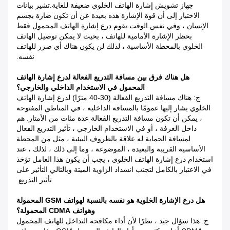
جهاز تشويش إشارة الهاتف الخلوي ضعيفة للغاية.تشير بيانات
الاختبار إلى أن قوة الإشارة هذه بعيدة عن أن تكون ضارة بجسم
الإنسان ، وفي نفس الوقت يقوم درع إشارة الهاتف المحمول فقط
بحظر الإشارة الأمامية للهاتف ، بحيث لا يمكن توصيل الهاتف
الخلوي بالمحطة الأساسية ، لذلك لن يكون هناك أي ضرر للهاتف
نفسه.
هل هناك فرق بين مسافة التدريع الفعالة لدرع إشارة الهاتف
المحمول في الاستخدام الداخلي والخارجي؟
ج: هناك مسافة التدريع الفعالة (30-40 مترًا) لدرع إشارة الهاتف
الخلوي يشار إليها عمومًا بالمسافة الداخلية ، في المناطق المفتوحة
، يمكن أن تكون مسافة التدريع الفعالة عدة مئات من الأمتار. هم
داخل الغرفة ، أو في الاستخدام الخارجي ، تأثير التدريع الفعال
لمسافة الحماية له علاقة بالظروف البيئية ، مثل من المحطة
الأساسية القريبة والبعيدة ، الموضوعة ، وما إلى ذلك ، لذلك ، عند
استخدام درع إشارة الهاتف الخلوي ، يجب أن يكون هذا العامل تؤخذ
في الاعتبار بالكامل لتجنب انسداد الزاوية الميتة وبالتالي التأثير على
تأثير التدريع.
هل درع الإشارة الخلوية هو نفسه بالنسبة لهواتف GSM المحمولة
وهواتف CDMA المحمولة؟
ج: هذا سؤال جيد ، نظرًا لأن أداء مكافحة التداخل للهاتف المحمول