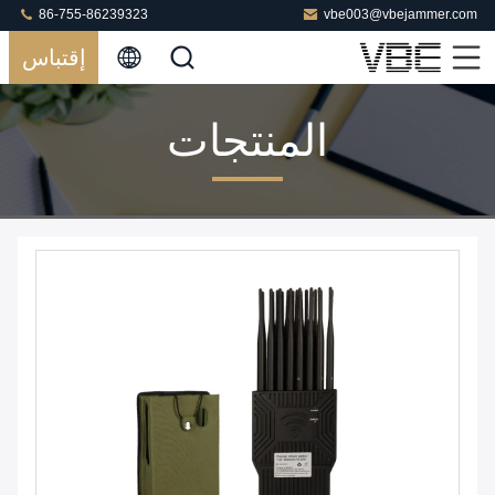
86-755-86239323
vbe003@vbejammer.com
إقتباس
المنتجات