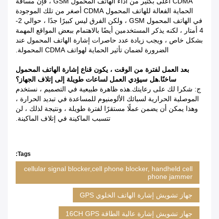
CDMA أعلى بكثير من أداء الهاتف المحمول GSM ، فإن مسافة
الحماية الفعالة للهاتف المحمول CDMA أصغر من تلك الموجودة
في الهاتف المحمول GSM ، ولكن الفرق ليس كبيرًا جدًا ، حوالي 2-
4 أمتار ، لكنه يذكر المستخدمين أيضًا بالاهتمام ببعض المواقع المهمة
بشكل خاص ، ويجب زيادة عدد حاصرات إشارة الهاتف المحمول عند
الضرورة لضمان تأثير الحماية لهواتف CDMA المحمولة.
بعد العمل لفترة من الوقت ، يكون قناع إشارة الهاتف المحمول
ساخنًا.هل سيؤدي العمل لساعات طويلة إلى إتلاف الجهاز؟
ج: شكرا لك على رعايتك.هذه ظاهرة طبيعية في التصميم ، نستخدم
الموصلية الحرارية لسبائك الألومنيوم للمساعدة في تبديد الحرارة ،
وهذا يمكن أن يضمن عملًا مستقرًا لفترة طويلة ، ونتيجة لذلك ، لن
تتسبب الماكينة في إتلاف الماكينة.
Tags:
cellular signal blocker,cell phone blocker, handheld cell
phone jammer
جهاز تشويش إشارة الهاتف الخلوي GPS
جهاز تشويش إشارة عالية الطاقة 16CH GPS