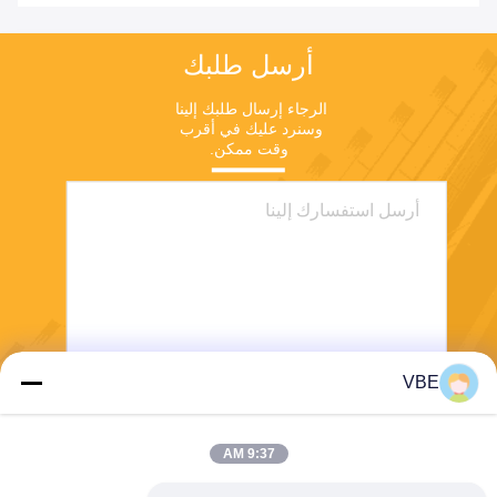
أرسل طلبك
الرجاء إرسال طلبك إلينا 
وسنرد عليك في أقرب 
وقت ممكن.
VBE
يرسل
9:37 AM