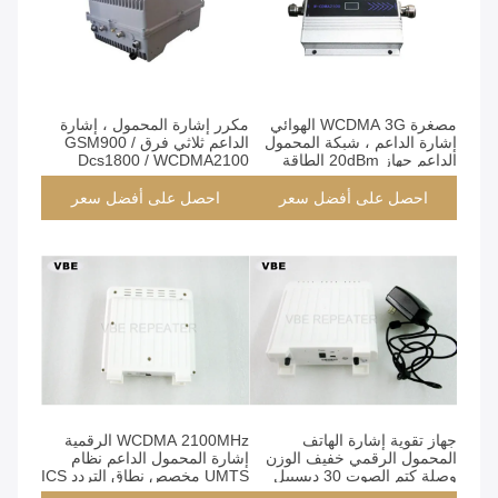
مصغرة WCDMA 3G الهوائي
مكرر إشارة المحمول ، إشارة
إشارة الداعم ، شبكة المحمول
الداعم ثلاثي فرق GSM900 /
الداعم جهاز 20dBm الطاقة
Dcs1800 / WCDMA2100
احصل على أفضل سعر
احصل على أفضل سعر
جهاز تقوية إشارة الهاتف
WCDMA 2100MHz الرقمية
المحمول الرقمي خفيف الوزن
إشارة المحمول الداعم نظام
وصلة كتم الصوت 30 ديسيبل
UMTS مخصص نطاق التردد ICS
إلغاء التداخل ICS بيكو كرر
بيكو مكرر