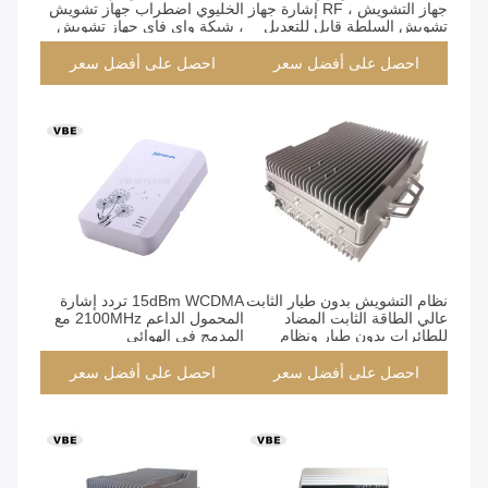
جهاز التشويش ، RF إشارة جهاز
الخليوي اضطراب جهاز تشويش
تشويش السلطة قابل للتعديل
، شبكة واي فاي جهاز تشويش
ضارة للإنسان
احصل على أفضل سعر
احصل على أفضل سعر
نظام التشويش بدون طيار الثابت
15dBm WCDMA تردد إشارة
عالي الطاقة الثابت المضاد
المحمول الداعم 2100MHz مع
للطائرات بدون طيار ونظام
المدمج في الهوائي
التشويش بدون طيار المضاد
للماء
احصل على أفضل سعر
احصل على أفضل سعر