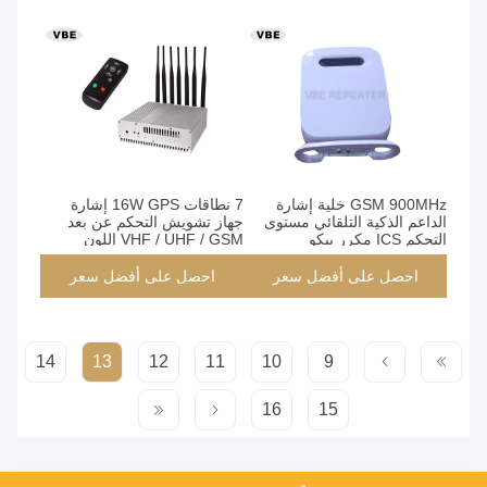
GSM 900MHz خلية إشارة
7 نطاقات 16W GPS إشارة
الداعم الذكية التلقائي مستوى
جهاز تشويش التحكم عن بعد
التحكم ICS مكرر بيكو
VHF / UHF / GSM اللون
الفضي
احصل على أفضل سعر
احصل على أفضل سعر
14
13
12
11
10
9
16
15