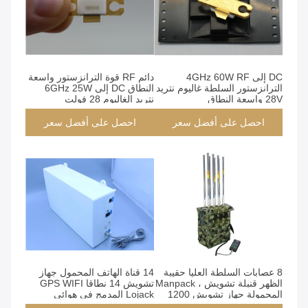
DC إلى 4GHz 60W RF
دائم RF قوة الترانزستور واسعة
الترانزستور السلطة غاليوم نتريد
النطاق DC إلى 6GHz 25W
28V واسعة النطاق
نتريد الغاليوم 28 فولت
الترانزستورات GaN عالية
الطاقة
احصل على أفضل سعر
احصل على أفضل سعر
8 عصابات السلطة العليا حقيبة
14 قناة الهاتف المحمول جهاز
الظهر قنبلة تشويش ، Manpack
تشويش 14 نطاقا GPS WIFI
المحمولة جهاز تشويش 1200
Lojack المدمج في هوائي
واط