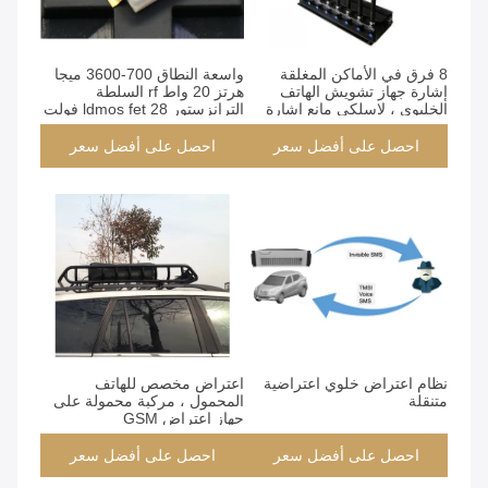
8 فرق في الأماكن المغلقة
واسعة النطاق 700-3600 ميجا
إشارة جهاز تشويش الهاتف
هرتز 20 واط rf السلطة
الخليوي ، لاسلكي مانع إشارة
الترانزستور ldmos fet 28 فولت
المحمول 18W RF الطاقة
واسعة النطاق ldmos
الترانزستور ، الترانزستورات
احصل على أفضل سعر
احصل على أفضل سعر
عالية الطاقة rf
نظام اعتراض خلوي اعتراضية
اعتراض مخصص للهاتف
متنقلة
المحمول ، مركبة محمولة على
جهاز اعتراض GSM
احصل على أفضل سعر
احصل على أفضل سعر