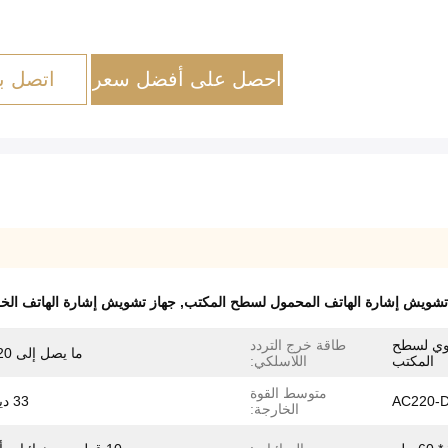
احصل على أفضل سعر
اتصل بن
تشويش إشارة الهاتف المحمول لسطح المكتب
,
جهاز تشويش إشارة الهاتف الخلوي 2635 ميجا
يوي لسطح
طاقة خرج التردد
ما يصل إلى 20 واط
المكتب
اللاسلكي:
متوسط ​​القوة
AC220-D
33 ديسيبل
الخارجة: