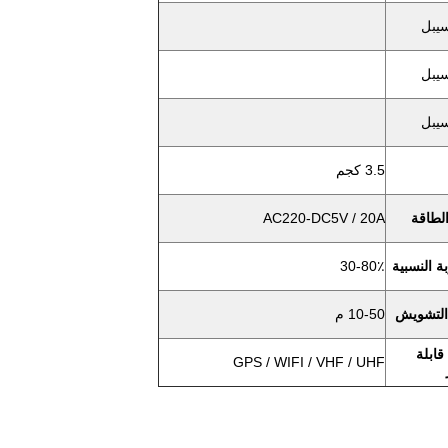
3.5 كجم
لطاقة
AC220-DC5V / 20A
ة النسبية
30-80٪
التشويش
10-50 م
قابلة
GPS / WIFI / VHF / UHF