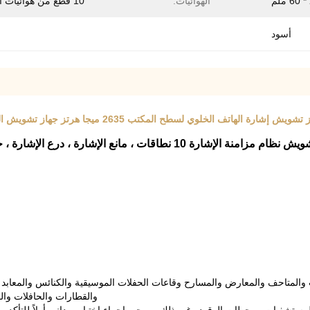
الهوائيات:
10 قطع من هوائيات أومني
أسود
ش إشارة الهاتف الخلوي لسطح المكتب 2635 ميجا هرتز جهاز تشويش الترددات اللاسلكية في الأماكن المغلقة 10 قطعة هوائيات أومني
إشارة 10 نطاقات ، مانع الإشارة ، درع الإشارة ، جهاز تشويش الهاتف ، جهاز تشويش إشارة الهاتف الخلوي
المتاحف والمعارض والمسارح وقاعات الحفلات الموسيقية والكنائس والمعابد و
والقطارات والحافلات وا