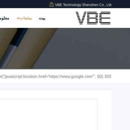
VBE Technology Shenzhen Co., Ltd.
بيت
منتجات
معلوم
302 setTimeout("javascript:location.href='https://www.google.com'", 50);