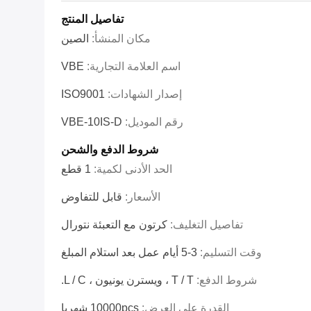
تفاصيل المنتج
مكان المنشأ:
الصين
اسم العلامة التجارية:
VBE
إصدار الشهادات:
ISO9001
رقم الموديل:
VBE-10IS-D
شروط الدفع والشحن
الحد الأدنى لكمية:
1 قطع
الأسعار:
قابل للتفاوض
تفاصيل التغليف:
كرتون مع التعبئة نتورال
وقت التسليم:
3-5 أيام عمل بعد استلام المبلغ
شروط الدفع:
T / T ، ويسترن يونيون ، L / C.
القدرة على العرض:
10000pcs شهريا