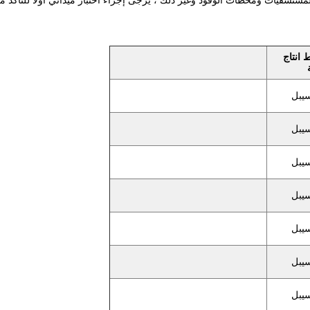
مستشفيات ومحطات الوقود وغير ذلك ، يرجى إجراء اختبار ميداني أولاً للتأكد
​انتاج