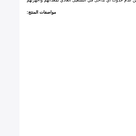
 من عدم حدوث أي تداخل في التشغيل العادي لمعداتهم وأجهزتهم
مواصفات المنتج: