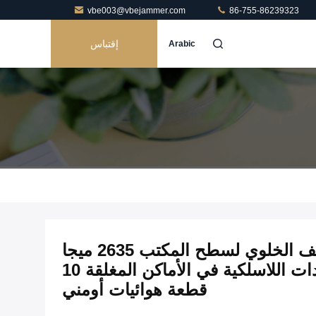
vbe003@vbejammer.com
86-755-86239323
إقتباس
Arabic
جهاز تشويش إشارة الهاتف الخلوي لسطح المكتب 2635 ميجا
هرتز جهاز تشويش الترددات اللاسلكية في الأماكن المغلقة 10
قطعة هوائيات أومني