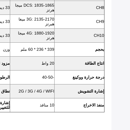
DCS: 1835-1865 ميجا
CH8
33 ديسيبل
هرتز
3G: 2135-2170 ميغا
CH9
33 ديسيبل
هيرتز
4G: 1880-1920 ميجا
CH10
33 ديسيبل
هرتز
بحجم
339 * 236 * 60 ملم
وزن
انتاج الطاقة
20 واط
مزود ا
درجة حرارة ووكينغ
-40-50
الرطوب
إشارة التشويش
2G / 3G / 4G / WIFI
نطاق 
إشارة 
منفذ الاخراج
10 منافذ
للتغيير