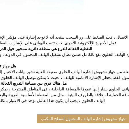
الاتصال ، فعند الضغط على زر السحب ستجد أنه لا توجد إشارة على مؤشر الإشا
عمل الأجهزة الإلكترونية الأخرى.يجب تثبيت الهوائي على الإشارات المق
التغطية الفعالة للدرع هي منطقة دائرية تتمحور حول الدر
رة الهاتف الخلوي تقع بالكامل ضمن نطاق تشغيل الهاتف المحمول في الدولة ، والذ
هل جهاز ت
عثة من جهاز تشويش إشارة الهاتف الخلوي ضعيفة للغاية.تشير بيانات الاختبار إ
ول فقط بحظر الإشارة الأمامية للهاتف ، بحيث لا يمكن توصيل الهاتف الخلوي 
هل هناك فرق بين مسافة التدريع الفعالة
عالة (30-40 مترًا) لدرع إشارة الهاتف الخلوي يشار إليها عمومًا بالمسافة الداخلية ، في المناطق 
سافة الحماية له علاقة بالظروف البيئية ، مثل من المحطة الأساسية القريبة والب
الهاتف الخلوي ، يجب أن يكون هذا العامل تؤخذ في الاعتبار بالكامل 
جهاز تشويش إشارة الهاتف المحمول لسطح المكتب