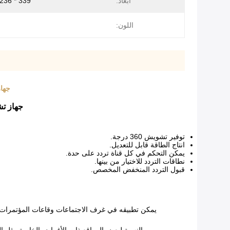
أبعاد:
339 * 236 * 60 ملم
اللون:
جهاز تشوي
جهاز تشويش نظام مزامنة ال
توفير تشويش 360 درجة.
انتاج الطاقة قابل للتعديل.
يمكن التحكم في كل قناة تردد على حدة.
نطاقات التردد للاختيار من بينها.
قبول التردد المنخفض المخصص.
يمكن تطبيقه في غرف الاجتماعات وقاعات المؤتمرات و