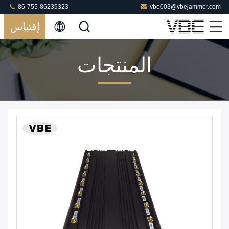
86-755-86239323
vbe003@vbejammer.com
إقتباس
المنتجات