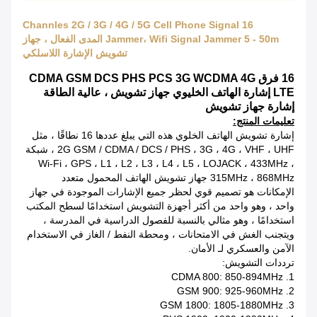
16 Channles 2G / 3G / 4G / 5G Cell Phone Signal
Jammer، Wifi Signal Jammer 5 - 50m المدى الفعال ، جهاز
تشويش الإشارة اللاسلكي
16 فرق CDMA GSM DCS PHS PCS 3G WCDMA 4G
LTE إشارة الهاتف الخليوي جهاز تشويش ، عالية الطاقة
إشارة جهاز تشويش
تعليمات المنتج:
إشارة تشويش الهاتف الخلوي هذه التي يبلغ عددها 16 نطاقًا ، مثل
2G GSM / CDMA / DCS / PHS ، 3G ، 4G ، VHF ، UHF ، شبكة
Wi-Fi ، GPS ، L1 ، L2 ، L3 ، L4 ، L5 ، LOJACK ، 433MHz ،
315MHz ، 868MHz جهاز تشويش الهاتف المحمول متعدد
الإمكانات هو تصميم قوي لحظر جميع الإشارات الموجودة في جهاز
واحد ، وهو واحد من أكثر أجهزة التشويش استخدامًا لسطح المكتب
استخدامًا ، وهو مثالي بالنسبة للفصول الدراسية في المدرسة ،
ويتجنب الغش في الامتحانات ، ومحطة النفط / الغاز في الاستخدام
الآمن والعسكري لـ الأمان.
ترددات التشويش:
1. CDMA 800: 850-894MHz
2. GSM 900: 925-960MHz
3. GSM 1800: 1805-1880MHz