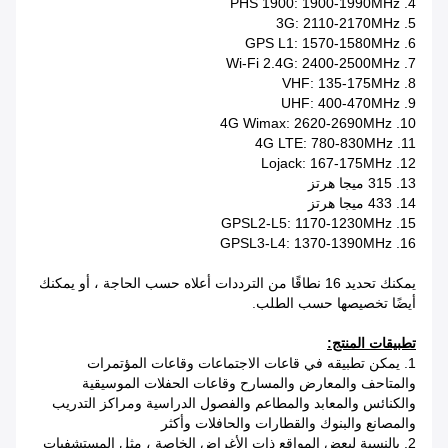
4. PHS 1900: 1900-1990MHz
5. 3G: 2110-2170MHz
6. GPS L1: 1570-1580MHz
7. Wi-Fi 2.4G: 2400-2500MHz
8. VHF: 135-175MHz
9. UHF: 400-470MHz
10. 4G Wimax: 2620-2690MHz
11. 4G LTE: 780-830MHz
12. Lojack: 167-175MHz
13. 315 ميجا هرتز
14. 433 ميجا هرتز
15. GPSL2-L5: 1170-1230MHz
16. GPSL3-L4: 1370-1390MHz
يمكنك تحديد 16 نطاقًا من الترددات أعلاه حسب الحاجة ، أو يمكنك
أيضًا تخصيصها حسب الطلب.
تطبيقات المنتج:
1. يمكن تطبيقه في قاعات الاجتماعات وقاعات المؤتمرات
والمتاحف والمعارض والمسارح وقاعات الحفلات الموسيقية
والكنائس والمعابد والمطاعم والفصول الدراسية ومراكز التدريب
والمصانع والبنوك والقطارات والحافلات وأكثر
2. بالنسبة لبعض المواقع ذات الأغراض الخاصة ، مثل المستشفيات