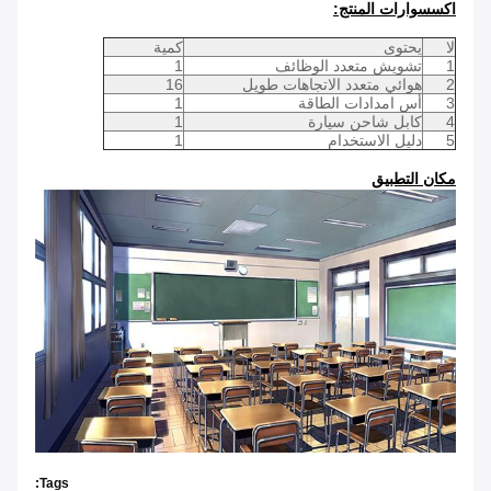
اكسسوارات المنتج:
لا
يحتوى
كمية
1
تشويش متعدد الوظائف
1
2
هوائي متعدد الاتجاهات طويل
16
3
أس امدادات الطاقة
1
4
كابل شاحن سيارة
1
5
دليل الاستخدام
1
مكان التطبيق
Tags: