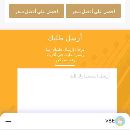
قناة واحدة
التشويش
الس
احصل على أفضل سعر
احصل على أفضل سعر
ا
أرسل طلبك
الرجاء إرسال طلبك إلينا 
وسنرد عليك في أقرب 
وقت ممكن.
VBE
يرسل