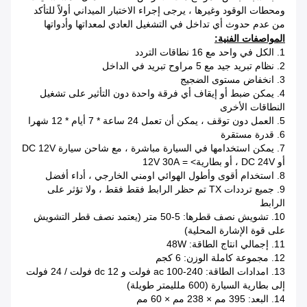
ومحطات الوقود وغيرها ، يرجى إجراء الاختبار الميداني أولاً للتأكد
من عدم حدوث أي تداخل في التشغيل العادي لمعداتها وأدواتها
المواصفات الفنية:
1. الكل في واحد مع 16 نطاقات التردد
2. نظام تبريد جيد مع 5 مراوح تبريد في الداخل
3. انخفاض مستوى الضجيج
4. يمكن ضبط أو إيقاف أي فرقة واحدة دون التأثير على تشغيل
النطاقات الأخرى
5. العمل دون توقف ، يمكن أن تعمل 24 ساعة * 7 أيام * 12 شهرا
6. قدرة مستقرة
7. يمكن استخدامها في السيارة مباشرة ، مع شاحن سيارة DC 12V
أو DC 24V ، أو بطارية> = 12V 30A
8. استخدام أقوى وأطول الهوائي اومني الخارجي ، أداء أفضل
9. جميع ترددات TX تم حظر الرابط فقط فقط ، ولا تؤثر على
الرابط
10. تشويش نصف قطرها: 5-50 متر (يعتمد نصف قطر التشويش
على قوة الإشارة المحلية)
11. إجمالي انتاج الطاقة: 48W
12. مجموعة كاملة الوزن: 6 كجم
13. امدادات الطاقة: ac 100-240 فولت و dc 12 فولت / 24 فولت
إلى بطارية السيارة (600 ملليمتر طويلة)
14. البعد: 395 مم × 238 مم × 60 مم