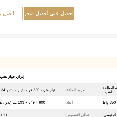
احصل على أفضل سعر
اتصل بن
إبراز:
جهاز تشو
 الصالحة
مزود الطاقة:
تيار متردد 220 فولت تيار مستمر 24 فولت
للشرب
350 واط
أبعاد:
600 × 349 × 193 مم (بدون هوائي)
نطاق التشويش:
0-100