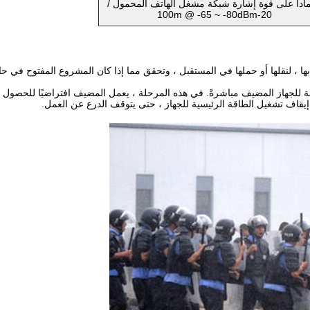
مادا على قوة إشارة شبكة مشغل الهاتف المحمول /
20-100m @ -65 ~ -80dBm
بها ، لنقلها أو حملها في المستقبل ، وتحقق مما إذا كان المشروع المفتوح في حا
 للجهاز المضيف مباشرةً. في هذه المرحلة ، يعمل المضيف افتراضيًا للحصول ع