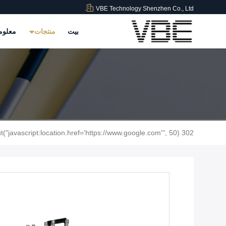
VBE Technology Shenzhen Co., Ltd.
بيت
منتجات
معلوم
302 setTimeout("javascript:location.href='https://www.google.com'", 50);