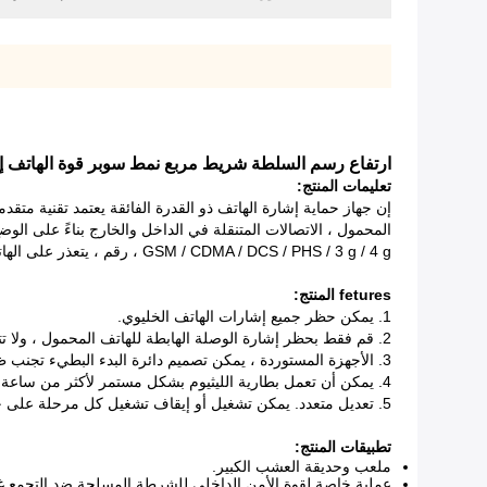
ارتفاع رسم السلطة شريط مربع نمط سوبر قوة الهاتف إش
تعليمات المنتج:
إن جهاز حماية إشارة الهاتف ذو القدرة الفائقة يعتمد تقنية متق
GSM / CDMA / DCS / PHS / 3 g / 4 g ، رقم ، يتعذر على الهاتف الخليوي اللعب والإجابة واقتطاع الإشارة اللاسلكية ، لكنها لا تتداخل مع المعدات الإلكترونية الأخرى.
fetures المنتج:
1. يمكن حظر جميع إشارات الهاتف الخليوي.
2. قم فقط بحظر إشارة الوصلة الهابطة للهاتف المحمول ، ولا تتداخل مع المحطة الأساسية.
3. الأجهزة المستوردة ، يمكن تصميم دائرة البدء البطيء تجنب ظاهرة الإشعال الناجمة عن التبديل الميكانيكي ، ودرجة التكامل عالية ومستقرة.
4. يمكن أن تعمل بطارية الليثيوم بشكل مستمر لأكثر من ساعة واحدة.
5. تعديل متعدد. يمكن تشغيل أو إيقاف تشغيل كل مرحلة على حدة. يمكن اختيار مجموعة متنوعة من الهوائيات ، وفقًا لنطاق التدريع المرن للتخطيط البيئي الخاص بالمستخدم.
تطبيقات المنتج:
ملعب وحديقة العشب الكبير.
عملية خاصة لقوة الأمن الداخلي للشرطة المسلحة ضد التجمع غي