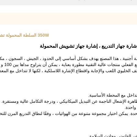
350W السلطة المحمولة تشويش إشارة رسم شريط مربع نمط طويل وقت العمل المستمر
ارة جهاز التدريع ، إشارة جهاز تشويش المحمولة
دمة أجنبية ، هذا المصنع يهدف بشكل أساسي إلى الحدود ، الجيش ، السجون ، مكا
ر القانوني وحادث السلامة.