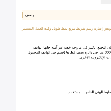
وصف
ن التجمع الكبير في مروحة خفية غير آمنة جلبها الهاتف
المحمول ، الاتصالات المتنقلة في الداخل والخارج بناءً على الوضع الفعلي منتجات عالية التقنية مطورة بعناية ، يمكن أن يتراوح مداها بين 100 و 300 متر في دائرة نصف قطرها (قسم في الهاتف المحمول