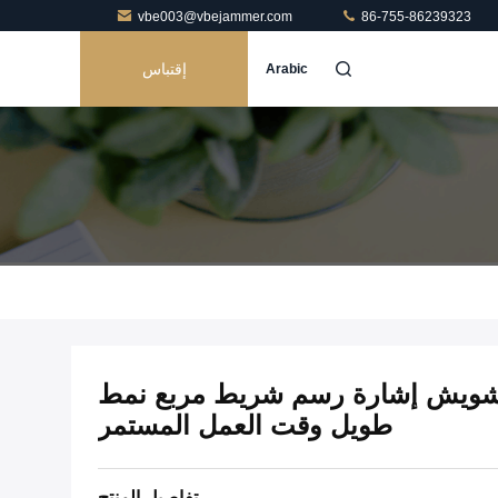
vbe003@vbejammer.com
86-755-86239323
إقتباس
Arabic
لة تشويش إشارة رسم شريط مربع نمط
طويل وقت العمل المستمر
تفاصيل المنتج