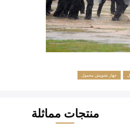
ل
جهاز تشويش محمول
منتجات مماثلة