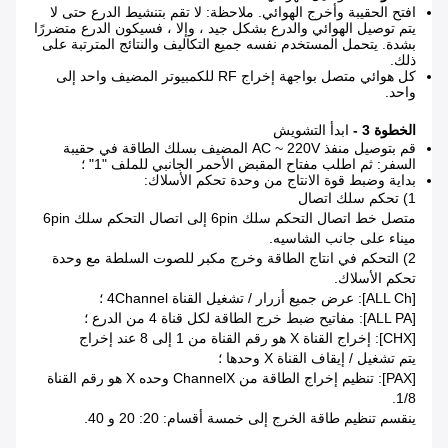
افتح الحقيبة وأخرج الهوائي. ملاحظة: لا تقم بتنشيط الدرع حتى لا
يتم توصيل الهوائي والدرع بشكل جيد ، وإلا ، فسيكون الدرع متضررًا
بشدة. يتحمل المستخدم نفسه جميع التكاليف والنتائج المترتبة على
ذلك.
كل هوائي متصل بواجهة إخراج RF للكمبيوتر المضيف واحد إلى
واحد.
الخطوة 3 -
ابدأ التشويش
قم بتوصيل منفذ AC ~ 220V المضيف بسلك الطاقة في حقيبة
السفر: ثم اطلب مفتاح المقبض الأحمر الجانبي للملف "1" ؛
بداية وضبط قوة الانتاج من وحدة تحكم الأسلاك:
1) تحكم سلك اتصال
متصل خط اتصال التحكم سلك 6pin إلى اتصال التحكم سلك 6pin
ميناء على جانب الشاسيه.
2) التحكم في انتاج الطاقة وخرج مكبر للصوت السلطة مع وحدة
تحكم الأسلاك.
[ALL Ch]: عرض جميع أزرار / تشغيل القناة 4Channel ؛
[ALL PA]: مفاتيح ضبط خرج الطاقة لكل قناة 4 من الدرع ؛
[CHX]: إخراج القناة X هو رقم القناة من 1 إلى 8 عند إخراج
يتم تشغيل / إيقاف القناة X وحدها ؛
[PAX]: تنظيم إخراج الطاقة من ChannelX وحده X هو رقم القناة
1/8.
ينقسم تنظيم طاقة الخرج إلى خمسة أقسام: 20: 20 و 40.