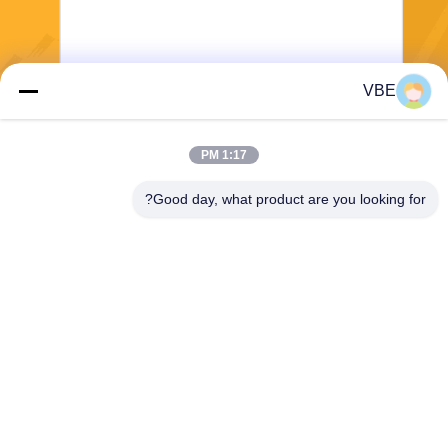
VBE
يرسل
1:17 PM
Good day, what product are you looking for?
VBE Technology Shenzhen Co., Ltd.
vbe003@vbejammer.com
86-755-86239323
الطابق 4 ، المبنى 8 ، Xinwei ال
منطقة الصناعية ، منطقة نانشا
ن ، شنتشن ، مقاطعة قوانغدونغ
، الصين