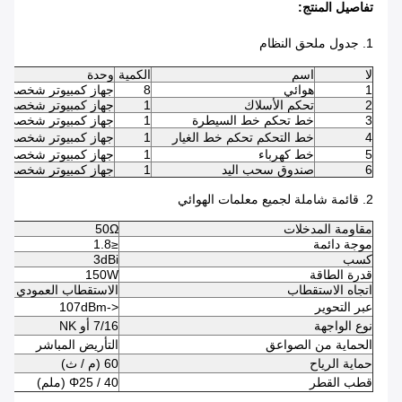
تفاصيل المنتج:
1. جدول ملحق النظام
لا
اسم
الكمية
وحدة
1
هوائي
8
جهاز كمبيوتر شخصى
2
تحكم الأسلاك
1
جهاز كمبيوتر شخصى
3
خط تحكم خط السيطرة
1
جهاز كمبيوتر شخصى
4
خط التحكم تحكم خط الغيار
1
جهاز كمبيوتر شخصى
5
خط كهرباء
1
جهاز كمبيوتر شخصى
6
صندوق سحب اليد
1
جهاز كمبيوتر شخصى
2. قائمة شاملة لجميع معلمات الهوائي
مقاومة المدخلات
50Ω
موجة دائمة
≤1.8
كسب
3dBi
قدرة الطاقة
150W
اتجاه الاستقطاب
الاستقطاب العمودي
عبر التحوير
<-107dBm
نوع الواجهة
7/16 أو NK
الحماية من الصواعق
التأريض المباشر
حماية الرياح
60 (م / ث)
قطب القطر
Φ25 / 40 (ملم)