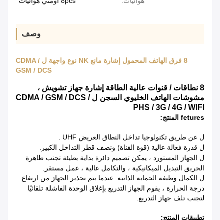
هوائيات:
8pcs أومني هوائيات
وصف
8 فرق الهاتف المحمول إشارة مانع NK نوع واجهة ل CDMA /
GSM / DCS
8 نطاقات / قنوات عالية الطاقة إشارة جهاز تشويش ،
مشوشات الهاتف الخليوي السجن ل CDMA / GSM / DCS /
PHS / 3G / 4G / WIFI
fetures المنتج:
عن طريق
تكنولوجيا تداخل النطاق العريض
UHF
.
ل
قدرة فعالة عالية (قوة القناة) ونصف قطر التداخل الكبير.
ل
الجهاز المستورد ، يمكن تصميم دائرة بداية بطيئة تجنب ظاهرة
ل
الحريق التبديل الميكانيكية ، والتكامل عالية ، عمل مستقر.
الكمال وظيفة الحماية الذاتية.
عندما يتم تحذير الجهاز من ارتفاع
ل
درجة الحرارة ، يقوم الجهاز التدريع بإغلاق الوحدة الفاشلة تلقائيًا
لتجنب تلف جهاز التدريع.
تطبيقات المنتج: