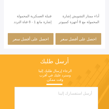
رة
أداء ممتاز التشويش إشارة
قنبلة العسكرية المحمولة
نظا
المحمولة مع 8 أجهزة كمبيوتر
إشارة مانع 1 - 8 قناة التردد
بال
هوائيات أومني
الفرقة عالية الكفاءة
تشو
تسج
احصل على أفضل سعر
احصل على أفضل سعر
ا
أرسل طلبك
الرجاء إرسال طلبك إلينا 
وسنرد عليك في أقرب 
وقت ممكن.