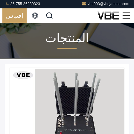
86-755-86239323
vbe003@vbejammer.com
إقتباس
المنتجات