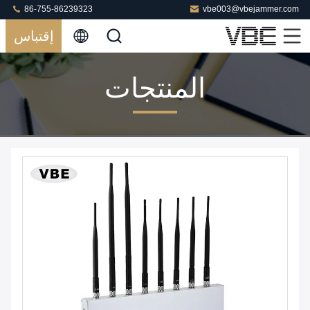
86-755-86239323
vbe003@vbejammer.com
إقتباس
المنتجات