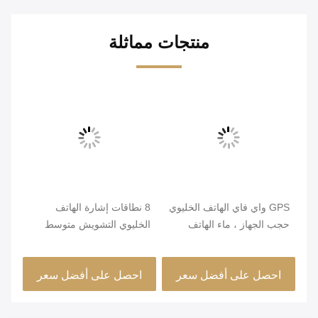
منتجات مماثلة
GPS واي فاي الهاتف الخليوي
8 نطاقات إشارة الهاتف
حجب الجهاز ، ماء الهاتف
الخليوي التشويش متوسط ​​
nal
الخليوي جهاز تشويش 2W
الطاقة 1M - 50M نطاق
nal
قناة واحدة
التشويش
احصل على أفضل سعر
احصل على أفضل سعر
ا
الف
الل