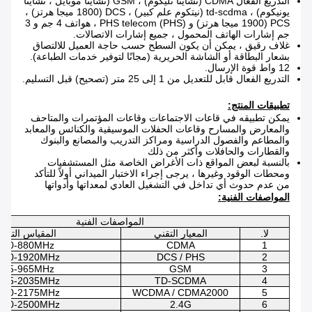
التدريع الفعال CDMA (تشاينا تليكوم) ، GSM (تشاينا موبايل ، تشاينا
يونيكوم) ، td-scdma (نيتكوم علم كبير) ، DCS (1800 ميجا هرتز) ،
PCS (1900 ميجا هرتز) و PHS telecom (PHS) ، هواتف 4 جم و 3
جم إشارات الهاتف المحمول ، جميع إشارات الاتصالات.
غلاف رقيق ، يمكن أن يكون السطح حسب حاجة العميل للالتصاق
بشعار البطاقة أو الشاشة الحريرية (مجانًا لتوفير خدمات الطباعة).
12 واط قوة الإرسال.
التدريع الفعال قابل للتعديل من 1 إلى 25 متر (تصحيح) قبل التسليم.
تطبيقات المنتج:
يمكن تطبيقه في قاعات الاجتماعات وقاعات المؤتمرات والمتاحف
والمعارض والمسارح وقاعات الحفلات الموسيقية والكنائس والمعابد
والمطاعم والفصول الدراسية ومراكز التدريب والمصانع والبنوك
والقطارات والحافلات وأكثر من ذلك
بالنسبة لبعض المواقع ذات الأغراض الخاصة مثل المستشفيات
ومحطات الوقود وغيرها ، يرجى إجراء الاختبار الميداني أولاً للتأكد
من عدم حدوث أي تداخل في التشغيل العادي لمعداتها وأدواتها
المواصفات الفنية:
المواصفات الفنية
لا.
المعيار التقني
المقياس التقن
870-880MHz
CDMA
1
800-1920MHz
DCS / PHS
2
925-965MHz
GSM
3
005-2035MHz
TD-SCDMA
4
110-2175MHz
WCDMA / CDMA2000
5
400-2500MHz
2.4G
6