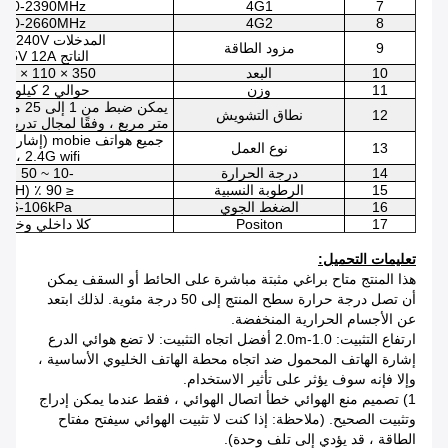
300-2390MHz
4G1
7
550-2660MHz
4G2
8
المدخلات AC160-240V
9
مزود الطاقة
الناتج DC 5V 12A
10
البعد
350 × 110 × 37 مم
11
وزن
حوالي 2 كيلوجرام
12
نطاق التشويش
متر مربع ، وفقًا لمجال تدريع 
13
نوع العمل
2.4G wifi ، إلخ
14
درجة الحرارة
-10 ~ 50 ℃
15
الرطوبة النسبية
≤ 90 ٪ (RH)
16
الضغط الجوي
86-106kPa
17
Positon
كلا داخلي وخار
تعليمات التحميل:
هذا المنتج متاح براغي مثبتة مباشرة على الحائط أو السقف يمكن
أن تصل درجة حرارة سطح المنتج إلى 50 درجة مئوية. لذلك ابتعد
عن الأجسام الحرارية المنخفضة.
ارتفاع التثبيت: 1.0-2.0m أفضل اتجاه التثبيت: لا تضع هوائي الدرع
إشارة الهاتف المحمول ضد اتجاه محطة الهاتف الخليوي الأساسية ،
وإلا فإنه سوف يؤثر على تأثير الاستخدام.
1) تصميم منع الهوائي خطأ اتصال الهوائي ، فقط عندما يمكن إدراج
وتثبيت الصحيح. (ملاحظة: إذا كنت لا تثبيت الهوائي سيفتح مفتاح
الطاقة ، قد يؤدي إلى تلف وحدة).