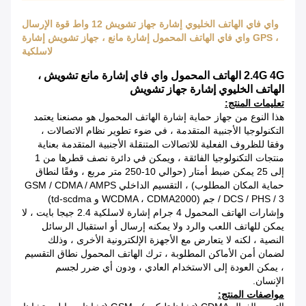
واي فاي الهاتف الخليوي إشارة جهاز تشويش 12 واط قوة الإرسال
، GPS واي فاي الهاتف المحمول إشارة مانع ، جهاز تشويش إشارة
لاسلكية
2.4G 4G الهاتف المحمول واي فاي إشارة مانع تشويش ،
الهاتف الخليوي إشارة جهاز تشويش
تعليمات المنتج:
هذا النوع من جهاز حماية إشارة الهاتف المحمول هو مصنعنا يعتمد
التكنولوجيا الأجنبية المتقدمة ، في ضوء تطوير نظام الاتصالات ،
وفقا للظروف الفعلية للاتصالات المتنقلة الأجنبية المتقدمة بعناية
منتجات التكنولوجيا الفائقة ، ويمكن في دائرة نصف قطرها من 1
إلى 25 يمكن ضبط أمتار (حوالي 10-250 متر مربع ، وفقًا لنطاق
حماية المكان المطلوب) ، التقسيم الداخلي GSM / CDMA / AMPS
/ DCS / PHS / 3 جم (WCDMA ، CDMA2000 و td-scdma)
وإشارات الهاتف المحمول 4 جرام إشارة لاسلكية 2.4 جيجا بايت ، لا
يمكن للهاتف اللعب والرد ولا يمكنه إرسال أو استقبال الرسائل
النصية ، لكنه لا يتعارض مع الأجهزة الإلكترونية الأخرى ، وذلك
لضمان أمن الأماكن المطلوبة ، ترك الهاتف المحمول نطاق التقسيم
، يمكن العودة إلى الاستخدام العادي ، ودون أي ضرر لجسم
الإنسان.
مواصفات المنتج: