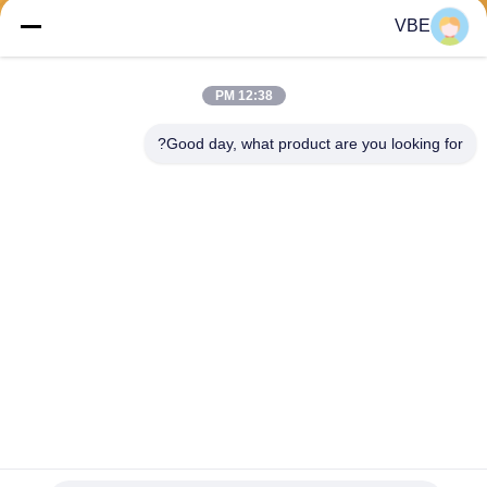
VBE
يرسل
12:38 PM
Good day, what product are you looking for?
VBE Technology Shenzhen Co., Ltd.
vbe003@vbejammer.com
86-755-86239323
الطابق 4 ، المبنى 8 ، Xinwei ال
منطقة الصناعية ، منطقة نانشا
ن ، شنتشن ، مقاطعة قوانغدونغ
، الصين
الصين نوعية جيدة الهاتف الخليوي اشارة جهاز التشويش المورد.حقوق النشر © 2026