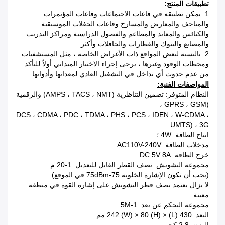
تطبيقات المنتج:
1. يمكن تطبيقه في قاعات الاجتماعات وقاعات المؤتمرات
والمتاحف والمعارض والمسارح وقاعات الحفلات الموسيقية
والكنائس والمعابد والمطاعم والفصول الدراسية ومراكز التدريب
والمصانع والبنوك والقطارات والحافلات وأكثر
2. بالنسبة لبعض المواقع ذات الأغراض الخاصة ، مثل المستشفيات
ومحطات الوقود وغيرها ، يرجى إجراء الاختبار الميداني أولاً للتأكد
من عدم حدوث أي تداخل في التشغيل العادي لمعداتها وأدواتها
المواصفات الفنية:
النظام المتوفر: تضمين التناظرية (AMPS ، TACS ، NMT) والرقمية
(GPRS ، GSM ،
DCS ، CDMA ، PDC ، TDMA ، PHS ، PCS ، IDEN ، W-CDMA ،
UMTS) ، 3G
انتاج الطاقة: 4W ؛
مدخلات الطاقة: AC110V-240V
خرج الطاقة: DC 5V 8A
مجموعة التشويش: نصف القطر القابل للتعديل: 1-20 م
(يجب أن تكون الإشارة الخلوية 75-75dBm في الموقع)
لا يزال يعتمد نصف قطر التشويش على إشارة القوة في منطقة
معينة
مجموعة التحكم عن بعد: 1-5M
البعد: 430 (L) × 242 (W) × 80 (H) مم