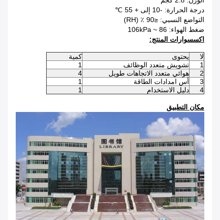
الوزن: 2.8 كجم
درجة الحرارة: -10 إلى + 55 ℃
التواضع النسبي: ≤90 ٪ (RH)
ضغط الهواء: 86 ~ 106kPa
اكسسوارات المنتج:
لا
يحتوى
كمية
1
تشويش متعدد الوظائف
1
2
هوائي متعدد الاتجاهات طويل
4
3
أس امدادات الطاقة
1
4
دليل الاستخدام
1
مكان التطبيق