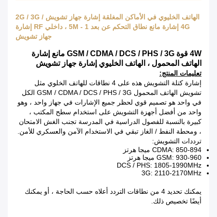
الهاتف الخليوي في الأماكن المغلقة إشارة جهاز تشويش 2G / 3G /
4G إشارة مانع نطاق التحكم عن بعد 1 - 5M ، داخلي RF إشارة
جهاز تشويش
4W قوة GSM / CDMA / DCS / PHS / 3G مانع إشارة
الهاتف المحمول ، الهاتف الخليوي إشارة جهاز تشويش
تعليمات المنتج:
إشارة كتلة التشويش هذه على 4 نطاقات للهاتف الخلوي مثل
تشويش الهاتف المحمول GSM / CDMA / DCS / PHS / 3G الكل
في واحد هو تصميم قوي لحظر جميع الإشارات في جهاز واحد ، وهو
واحد من أفضل أجهزة التشويش على استخدام سطح المكتب ،
كبيرة بالنسبة للفصول الدراسية في المدرسة تجنب الغش الامتحان
، ومحطة النفط / الغاز تبقي في الاستخدام الآمن والعسكري للأمن.
ترددات التشويش:
CDMA: 850-894 ميجا هرتز
GSM: 930-960 ميجا هرتز
DCS / PHS: 1805-1990MHz
3G: 2110-2170MHz
يمكنك تحديد 4 من نطاقات التردد أعلاه حسب الحاجة ، أو يمكنك
أيضًا تخصيص ذلك.