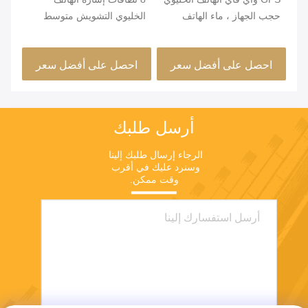
حجب الجهاز ، ماء الهاتف
الخليوي التشويش متوسط ​​
nal
الخليوي جهاز تشويش 2W
الطاقة 1M - 50M نطاق
nal
قناة واحدة
التشويش
احصل على أفضل سعر
احصل على أفضل سعر
ا
الف
الل
أرسل طلبك
الرجاء إرسال طلبك إلينا 
وسنرد عليك في أقرب 
وقت ممكن.