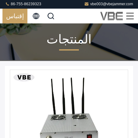
86-755-86239323
vbe003@vbejammer.com
إقتباس
المنتجات