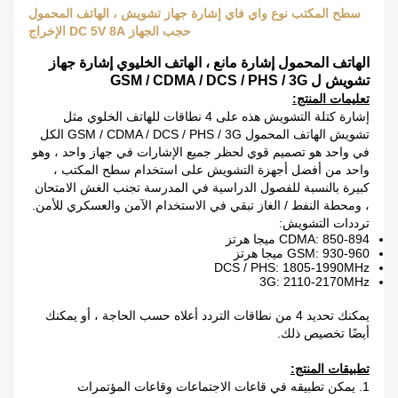
سطح المكتب نوع واي فاي إشارة جهاز تشويش ، الهاتف المحمول
حجب الجهاز DC 5V 8A الإخراج
الهاتف المحمول إشارة مانع ، الهاتف الخليوي إشارة جهاز
تشويش ل GSM / CDMA / DCS / PHS / 3G
تعليمات المنتج:
إشارة كتلة التشويش هذه على 4 نطاقات للهاتف الخلوي مثل
تشويش الهاتف المحمول GSM / CDMA / DCS / PHS / 3G الكل
في واحد هو تصميم قوي لحظر جميع الإشارات في جهاز واحد ، وهو
واحد من أفضل أجهزة التشويش على استخدام سطح المكتب ،
كبيرة بالنسبة للفصول الدراسية في المدرسة تجنب الغش الامتحان
، ومحطة النفط / الغاز تبقي في الاستخدام الآمن والعسكري للأمن.
ترددات التشويش:
CDMA: 850-894 ميجا هرتز
GSM: 930-960 ميجا هرتز
DCS / PHS: 1805-1990MHz
3G: 2110-2170MHz
يمكنك تحديد 4 من نطاقات التردد أعلاه حسب الحاجة ، أو يمكنك
أيضًا تخصيص ذلك.
تطبيقات المنتج:
1. يمكن تطبيقه في قاعات الاجتماعات وقاعات المؤتمرات