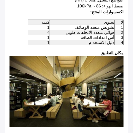
التواضع النسبي: ≤90 ٪ (RH)
ضغط الهواء: 86 ~ 106kPa
اكسسوارات المنتج:
لا
يحتوى
كمية
1
تشويش متعدد الوظائف
1
2
هوائي متعدد الاتجاهات طويل
4
3
أس امدادات الطاقة
1
4
دليل الاستخدام
1
مكان التطبيق