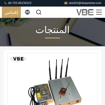
86-755-86239323
vbe003@vbejammer.com
إقتباس
المنتجات