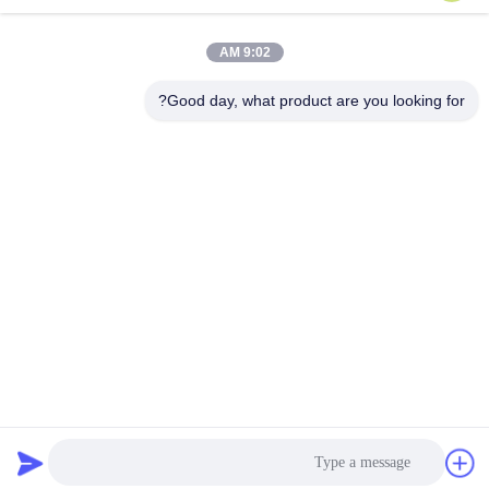
يرسل
9:02 AM
Good day, what product are you looking for?
VBE Technology Shenzhen Co., Ltd.
vbe003@vbejammer.com
86-755-86239323
الطابق 4 ، المبنى 8 ، Xinwei ال
منطقة الصناعية ، منطقة نانشا
ن ، شنتشن ، مقاطعة قوانغدونغ
، الصين
الصين نوعية جيدة الهاتف الخليوي اشارة جهاز التشويش المورد.حقوق النشر © 2026
VBE Technology Shenzhen Co., Ltd. . جميع الحقوقمحجوز.