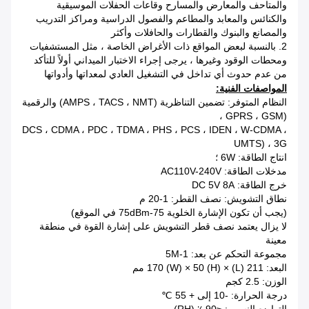
والمتاحف والمعارض والمسارح وقاعات الحفلات الموسيقية
والكنائس والمعابد والمطاعم والفصول الدراسية ومراكز التدريب
والمصانع والبنوك والقطارات والحافلات وأكثر
2. بالنسبة لبعض المواقع ذات الأغراض الخاصة ، مثل المستشفيات
ومحطات الوقود وغيرها ، يرجى إجراء الاختبار الميداني أولاً للتأكد
من عدم حدوث أي تداخل في التشغيل العادي لمعداتها وأدواتها
المواصفات الفنية:
النظام المتوفر:
تضمين التناظرية (AMPS ، TACS ، NMT) والرقمية
(GPRS ، GSM ،
DCS ، CDMA ، PDC ، TDMA ، PHS ، PCS ، IDEN ، W-CDMA ،
UMTS) ، 3G
انتاج الطاقة: 6W ؛
مدخلات الطاقة: AC110V-240V
خرج الطاقة: DC 5V 8A
نطاق التشويش: نصف القطر: 1-20 م
(يجب أن تكون الإشارة الخلوية 75-75dBm في الموقع)
لا يزال يعتمد نصف قطر التشويش على إشارة القوة في منطقة
معينة
مجموعة التحكم عن بعد: 1-5M
البعد: 211 (L) × 170 (W) × 50 (H) مم
الوزن: 2.5 كجم
درجة الحرارة: -10 إلى + 55 ℃