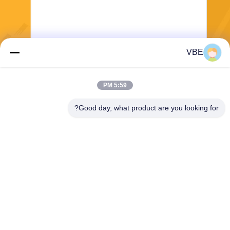
VBE
يرسل
5:59 PM
Good day, what product are you looking for?
VBE Technology Shenzhen Co., Ltd.
vbe003@vbejammer.com
86-755-86239323
الطابق 4 ، المبنى 8 ، Xinwei ال
منطقة الصناعية ، منطقة نانشا
ن ، شنتشن ، مقاطعة قوانغدونغ
، الصين