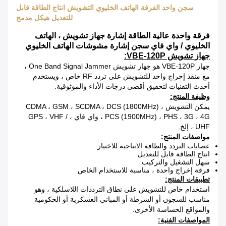
سجن واحد الفرقة الهاتف الخليوي التشويش انتاج الطاقة قابل
للتعديل هيكل مدمج
فرقة واحدة عالية الطاقة إشارة جهاز تشويش ، الهاتف
الخليوي / واي فاي سجن إشارة مشوشات الهاتف الخليوي
جهاز تشويش VBE-120P:
جهاز VBE-120P هو جهاز تشويش One Band Signal Jammer ،
مع منفذ إخراج واحد للتشويش على تردد RF خاص ، ويستخدم
أحدث التقنيات لتحقيق أقصى درجات الأداء والموثوقية.
وظيفة المنتج:
يمكن التشويش CDMA ، GSM ، SCDMA ، DCS (1800MHz) ،
PCS (1900MHz) ، PHS ، 3G ، 4G ، واي فاي ، GPS ، VHF /
UHF ، إلخ.
مواصفات المنتج:
عصابات التردد والطاقة الانتاجية للاختيار
انتاج الطاقة قابل للتعديل
سهل التشغيل والتركيب
فرقة إخراج واحدة ، مناسبة للاستخدام الخاص
تطبيقات المنتج:
استخدام خاص للتشويش على نطاق الترددات اللاسلكية ، وهو
مناسب للسجون أو الشرطة أو المباني العسكرية أو الحكومية
والمواقع الحساسة الأخرى.
المواصفات الفنية: