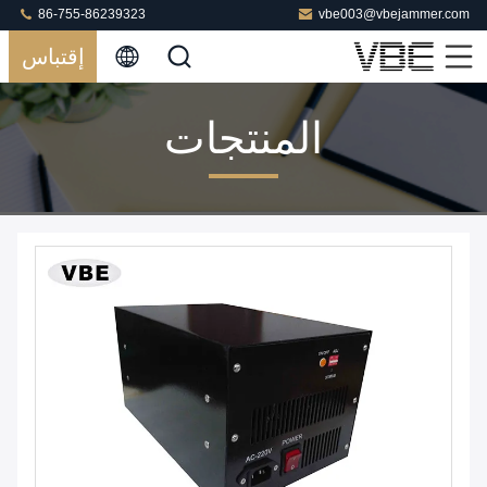
86-755-86239323
vbe003@vbejammer.com
إقتباس
المنتجات