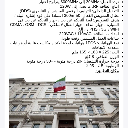
تردد العمل: 20MHz إلى 6000MHz يتراوح اختيار
انتاج الطاقة RF: ما يصل إلى 120W
التعديل الداخلي: التوليف الرقمي المباشر أو التناظري (DDS)
نطاق التشويش الفعال: 50-300m اعتمادا على قوة إشارة البيئة ؛
هدف التشويش: لعبة التحكم عن بعد ، جهاز التحكم عن بعد في
السيارة ، جهاز النداء ، جهاز اتصال لاسلكي ، CDMA ، GSM ، DCS
، PHS ، 3G ، WIFI ، إلخ
امدادات الطاقة: 220VAC / 110VAC
ساعات العمل المستمر: وقت طويل
نوع الهوائيات: 1PCS هوائيات لوحة الاتجاه مكاسب عالية أو هوائيات
متعددة الاتجاهات
البعد: 225 × 183 × 165 ملم
الوزن الصافي: 8 كلغ.
درجة حرارة التشغيل: -20 درجة مئوية - +50 درجة مئوية
الرطوبة: 5 ٪ - 95 ٪
مكان التطبيق: