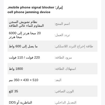
إبراز:
mobile phone signal blocker
,
cell phone jamming device
نظام تشويش السجن
اسم المنتج:
المقاوم للماء عالي الطاقة
20 ميجا هرتز إلى 6000
تردد العمل:
ميجا هرتز
طاقة إخراج التردد اللاسلكي:
ما يصل إلى 600 واط
مزود الطاقة:
220 فولت / 110 فولت
استهلاك الطاقة:
1800 واط
البعد:
510 × 430 × 350 مم
الوزن الصافي:
35 كلغ
التعديل الداخلي:
التناظرية أو DDS