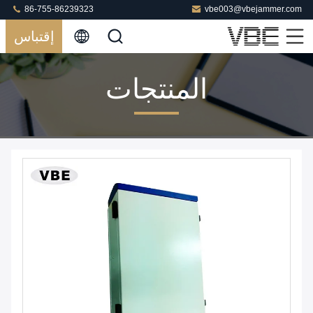
86-755-86239323
vbe003@vbejammer.com
إقتباس
المنتجات