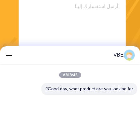
VBE
يرسل
8:43 AM
Good day, what product are you looking for?
VBE Technology Shenzhen Co., Ltd.
vbe003@vbejammer.com
86-755-86239323