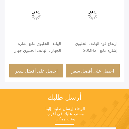
ارتفاع قوة الهاتف الخليوي
الهاتف الخليوي مانع إشارة
إشارة مانع 20MHz -
الجهاز ، الهاتف الخليوي جهاز
اله
ش
6000MHz تردد العمل
تشويش إذاعي 10m - 100m
النظير / S
المدى الفعال
احصل على أفضل سعر
احصل على أفضل سعر
ا
أرسل طلبك
الرجاء إرسال طلبك إلينا 
وسنرد عليك في أقرب 
وقت ممكن.