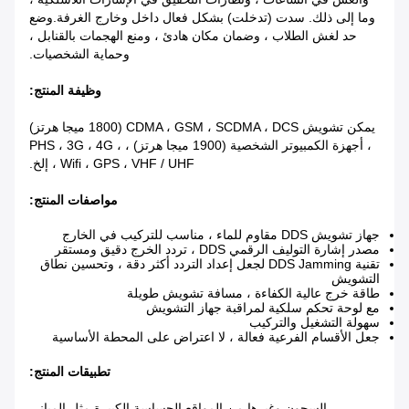
وما إلى ذلك. سدت (تدخلت) بشكل فعال داخل وخارج الغرفة.وضع
حد لغش الطلاب ، وضمان مكان هادئ ، ومنع الهجمات بالقنابل ،
وحماية الشخصيات.
وظيفة المنتج:
يمكن تشويش CDMA ، GSM ، SCDMA ، DCS (1800 ميجا هرتز)
، أجهزة الكمبيوتر الشخصية (1900 ميجا هرتز) ، PHS ، 3G ، 4G ،
Wifi ، GPS ، VHF / UHF ، إلخ.
مواصفات المنتج:
جهاز تشويش DDS مقاوم للماء ، مناسب للتركيب في الخارج
مصدر إشارة التوليف الرقمي DDS ، تردد الخرج دقيق ومستقر
تقنية DDS Jamming لجعل إعداد التردد أكثر دقة ، وتحسين نطاق
التشويش
طاقة خرج عالية الكفاءة ، مسافة تشويش طويلة
مع لوحة تحكم سلكية لمراقبة جهاز التشويش
سهولة التشغيل والتركيب
جعل الأقسام الفرعية فعالة ، لا اعتراض على المحطة الأساسية
تطبيقات المنتج:
السجون وغيرها من المواقع الحساسة الكبيرة مثل المباني