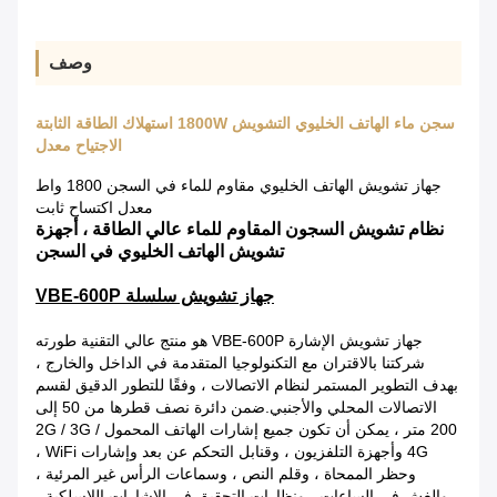
وصف
سجن ماء الهاتف الخليوي التشويش 1800W استهلاك الطاقة الثابتة
الاجتياح معدل
جهاز تشويش الهاتف الخليوي مقاوم للماء في السجن 1800 واط
معدل اكتساح ثابت
نظام تشويش السجون المقاوم للماء عالي الطاقة ، أجهزة
تشويش الهاتف الخليوي في السجن
جهاز تشويش سلسلة VBE-600P
جهاز تشويش الإشارة VBE-600P هو منتج عالي التقنية طورته
شركتنا بالاقتران مع التكنولوجيا المتقدمة في الداخل والخارج ،
بهدف التطوير المستمر لنظام الاتصالات ، وفقًا للتطور الدقيق لقسم
الاتصالات المحلي والأجنبي.ضمن دائرة نصف قطرها من 50 إلى
200 متر ، يمكن أن تكون جميع إشارات الهاتف المحمول 2G / 3G /
4G وأجهزة التلفزيون ، وقنابل التحكم عن بعد وإشارات WiFi ،
وحظر الممحاة ، وقلم النص ، وسماعات الرأس غير المرئية ،
والغش في الساعات ، ونظارات التحقيق في الإشارات اللاسلكية ،