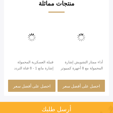
منتجات مماثلة
رة
أداء ممتاز التشويش إشارة
قنبلة العسكرية المحمولة
8 
المحمولة مع 8 أجهزة كمبيوتر
إشارة مانع 1 - 8 قناة التردد
هوائيات أومني
الفرقة عالية الكفاءة
DCS
احصل على أفضل سعر
احصل على أفضل سعر
ا
أرسل طلبك