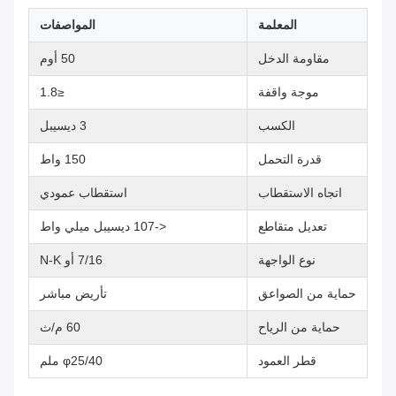
المعلمة
المواصفات
مقاومة الدخل
50 أوم
موجة واقفة
≤1.8
الكسب
3 ديسيبل
قدرة التحمل
150 واط
اتجاه الاستقطاب
استقطاب عمودي
تعديل متقاطع
<-107 ديسيبل ميلي واط
نوع الواجهة
7/16 أو N-K
حماية من الصواعق
تأريض مباشر
حماية من الرياح
60 م/ث
قطر العمود
φ25/40 ملم