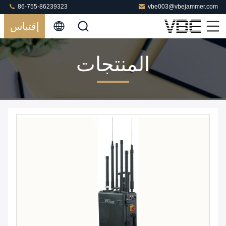
86-755-86239323
vbe003@vbejammer.com
إقتباس
المنتجات