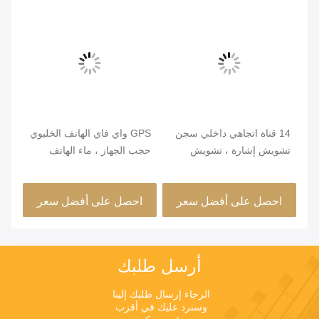
GPS واي فاي الهاتف الخليوي
8 نطاقات إشارة الهاتف
حجب الجهاز ، ماء الهاتف
الخليوي التشويش متوسط ​​
nal
الخليوي جهاز تشويش 2W
الطاقة 1M - 50M نطاق
nal
قناة واحدة
التشويش
احصل على أفضل سعر
احصل على أفضل سعر
ا
الف
الل
أرسل طلبك
الرجاء إرسال طلبك إلينا 
وسنرد عليك في أقرب 