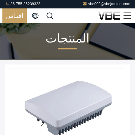
86-755-86239323
vbe003@vbejammer.com
إقتباس
المنتجات