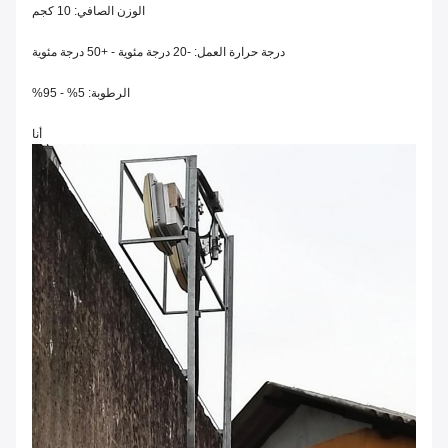
الوزن الصافي: 10 كجم
درجة حرارة العمل: -20 درجة مئوية - +50 درجة مئوية
الرطوبة: 5% - 95%
أنا