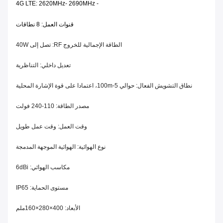
- 4G LTE: 2620MHz- 2690MHz
قنوات العمل: 8 نطاقات
الطاقة الإجمالية للخروج RF: تصل إلى 40W
تعديل داخلي: التناظرية
نطاق التشويش الفعال: حوالي 5-100m، اعتمادا على قوة الإشارة المحلية
مصدر الطاقة: 110-240 فولت
وقت العمل: وقت عمل طويل
نوع الهوائية: الهوائية الموجهة المدمجة
مكاسب الهوائي: 6dBi
مستوى الحماية: IP65
الأبعاد: 400×280×160ملم