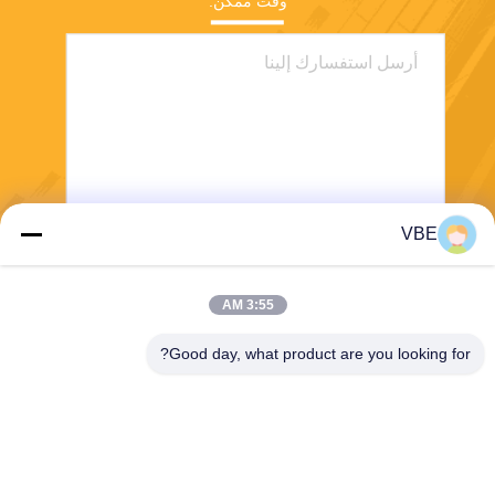
وقت ممكن.
VBE
يرسل
3:55 AM
Good day, what product are you looking for?
VBE Technology Shenzhen Co., Ltd.
vbe003@vbejammer.com