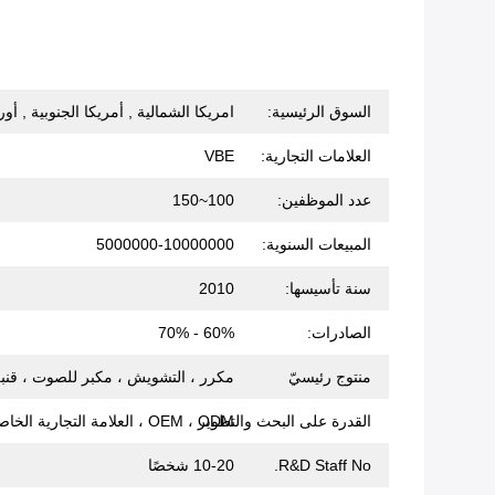
السوق الرئيسية:
امريكا الشمالية , أمريكا الجنوبية , أ
العلامات التجارية:
VBE
عدد الموظفين:
100~150
المبيعات السنوية:
5000000-10000000
سنة تأسيسها:
2010
الصادرات:
60% - 70%
منتوج رئيسيّ
مكرر ، التشويش ، مكبر للصوت ، قنبلة التشويش ، بي
القدرة على البحث والتطوير
OEM ، ODM ، العلامة التجارية الخاصة (VBE)
R&D Staff No.
10-20 شخصًا