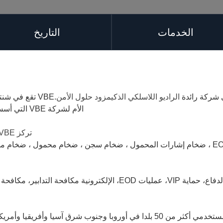
الخدمات
التاريخ
 شركة رائدة
الراديو اللاسلكي الذكي
مزود حلول الأمن
.
VBE تقع في شنتشن، ونحن في صناعة RF لأكثر من 15 عاما.
الأم لشركة VBE التي أسسها خبير فني يعمل في صناعة RF لأكثر من 25 عامًا.
تركز VBE بشكل رئيسي على سلسلة المنتجات والحلول التالية
ضخام قنابل قافلة VIP (ضخام RCIED) ، ضخام EOD ، ضخام إشارات المحمول ، ضخام سجن ، ض
منتجاتنا تطبق بشكل رئيسي في القافلة العسكرية والدفاع، حماية VIP، عمل
شركاؤنا في جميع أنحاء العالم ساعدونا على خدمة مستخدمي أكثر من 50 بلدا في أور