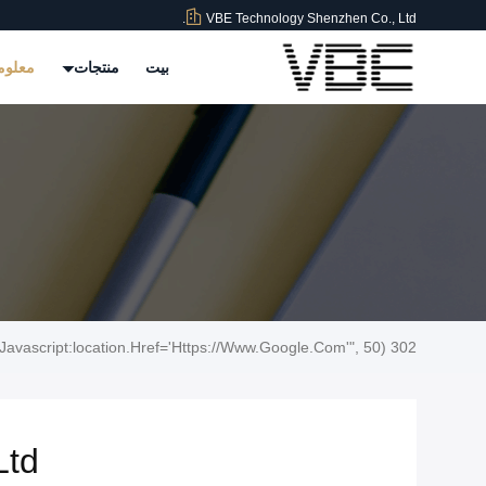
VBE Technology Shenzhen Co., Ltd.
بيت
منتجات
معلوم
302 SetTimeout("javascript:location.href='https://www.google.com'", 50);
td.