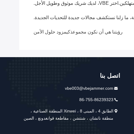
تهلكين.
اختر VBE، لديك شريك موثوق وطويل الأجل.
ية، ما زلنا نستكشف مجالات جديدة للتحديات الجديدة.
رؤيتنا هي أن نكون مجموع
ذكي
مزود حلول الأمن
اتصل بنا
vbe003@vbejammer.com
86-755-86239323
الطابق 4 ، المبنى 8 ، Xinwei المنطقة الصناعية ،
منطقة نانشان ، شنتشن ، مقاطعة قوانغدونغ ، الصين