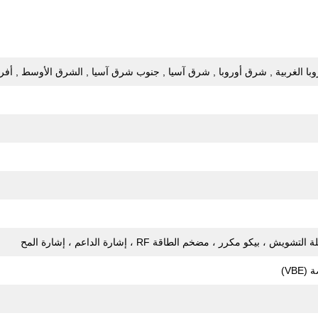
وروبا الغربية , شرق أوروبا , شرق آسيا , جنوب شرق آسيا , الشرق الأوسط , أفريقي
كو مكرر ، مضخم الطاقة RF ، إشارة الداعم ، إشارة المح