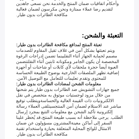
وأحكام اتفاقيات ضمان المنتج والخدمة.نحن نسعى جاهدين
لتقديم رضا عملاء ممتازة ونحن مكرسون لضمان فعالية
مكافحة الطائرات بدون طيار.
التعبئة والشحن:
تعبئة المنتج لمدافع مكافحة الطائرات بدون طيار:
ويتم تعبئتها بشكل آمن في غلاف ثقيل المقاوم للصدمات
مصمم لحماية الجهاز أثناء النقلبينما تضمن إدراجات الرغوة
المخصصة أن يكون الجامر ومكوناته ثابتين أثناء النقلتتضمن
العبوة أيضاً حجرة ملحقات لأي كابلات أو شاحنات أو أجهزة
إضافية.تظهر الملصقات الخارجية بوضوح الطبيعة الحساسة
للمحتوى وتقدم تعليمات للتعامل مع التوصيل الآمن.
معلومات الشحن لمضادات الطائرات بدون طيار:
جميع جهازات التشويش ضد الطائرات بدون طيار يتم شحنها
من خلال مزود لوجستيات موثوق به متخصص في نقل
الالكترونيات ذات القيمة العالية والحساسةويتطلب توقيع
مباشر عند الاستلام لضمان أمن المنتجسيتلقى العملاء رسالة
إلكترونية تأكيد الشحن مع معلومات التتبع بمجرد إرسال
الطلب. يرجى ملاحظة أنه بسبب طبيعة المنتج،قد يُحظر علينا
السفر إلى أماكن معينةالمشترون مسؤولون عن ضمان
الامتثال للوائح المحلية المتعلقة بحيازة واستخدام تقنية
مكافحة الطائرات بدون طيار.