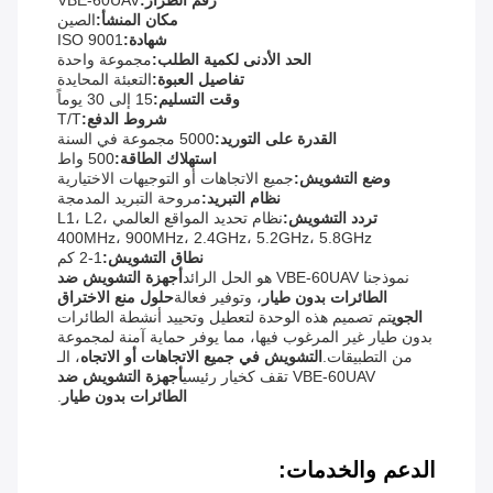
رقم الطراز:
VBE-60UAV
مكان المنشأ:
الصين
شهادة:
ISO 9001
الحد الأدنى لكمية الطلب:
مجموعة واحدة
تفاصيل العبوة:
التعبئة المحايدة
وقت التسليم:
15 إلى 30 يوماً
شروط الدفع:
T/T
القدرة على التوريد:
5000 مجموعة في السنة
استهلاك الطاقة:
500 واط
وضع التشويش:
جميع الاتجاهات أو التوجيهات الاختيارية
نظام التبريد:
مروحة التبريد المدمجة
تردد التشويش:
نظام تحديد المواقع العالمي L1، L2،
400MHz، 900MHz، 2.4GHz، 5.2GHz، 5.8GHz
نطاق التشويش:
1-2 كم
نموذجنا VBE-60UAV هو الحل الرائد
أجهزة التشويش ضد
الطائرات بدون طيار
، وتوفير فعالة
حلول منع الاختراق
الجوي
تم تصميم هذه الوحدة لتعطيل وتحييد أنشطة الطائرات
بدون طيار غير المرغوب فيها، مما يوفر حماية آمنة لمجموعة
من التطبيقات.
التشويش في جميع الاتجاهات أو الاتجاه
، الـ
VBE-60UAV تقف كخيار رئيسي
أجهزة التشويش ضد
الطائرات بدون طيار
.
الدعم والخدمات: