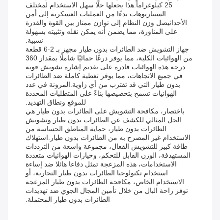
25 كيلوغراماً.هذا يجعلها حلًا سهل الاستخدام لمختلف
السيناريوهات بدءًا من العمليات العسكرية إلى أمن
الأحداثيصل وزن النظام إلى توازن ممتاز بين القوة والقدرة
على المناورة، مما يضمن أنه يمكن نقله وتثبيته بسهولة
نسبية.
جهاز التشويش ضد الطائرات بدون طيار مجهز بـ 2-6 قطعة
من الهوائيات الكلية، مما يوفر درعًا حمائيًا شاملًا بمقدار 360
درجة.هذه الهوائيات قادرة على تقديم إشارة تشويش قوية
في جميع الاتجاهات، مما يوفر تغطية كاملة ضد الطائرات
بدون طيار التي قد تقترب من أي زاوية.المرونة في عدد
الهوائيات تسمح بتخصيصها بناءً على المتطلبات المحددة
للموقع ونطاق التهديد.
باختصار، مكافحة التشويش على الطائرات بدون طيار هي
الحل المثالي للكشف عن الطائرات بدون طيار وتشويش
الطائرات بدون طيار، حماية المناطق الحساسة من
الاستخدام غير المصرح به من الطائرات بدون طيار.استهلاك
طاقة كبير للتشويش الفعال، مجموعة واسعة من الترددات
المستهدفة، الوزن القابل للتحكم، وخيارات الهوائيات متعددة
الاستخدامات، هذه المزعجة تمثل دفاعا هائلا ضد إساءة
استخدام تكنولوجيا الطائرات بدون طيار.التجارية، أو
الاستخدام الخاص، مكافحة الطائرات بدون طيار المزعجة
توفر راحة البال من خلال تأمين المجال الجوي ضد تهديدات
الطائرات بدون طيار المحتملة.