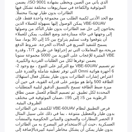
الذي يأتي من الصين ويحظى بشهادة ISO 9001، يضمن
الموثوقية والكفاءة في سيناريوهات مختلفة تشكل فيها
الطائرات بدون طيار تهديدًا محتملًا.
مع الحد الأدنى لكمية الطلب من مجموعة واحدة فقط، فإن
VBE-60UAV يمكن الوصول إليها بسهولة للعملاء الذين
يحتاجون إلى حل ضد الطائرات بدون طيار.التأكد من وصولها
إلى وجهتها في حالة ممتازةعند وضع الطلب، يمكن للعملاء
أن يتوقعوا وقت تسليم يتراوح بين 15 إلى 30 يوما، مما
يسمح للتنفيذ السريع في الحالات الحرجة. شروط الدفع
مريحة،مع المعاملات التي تم إجراؤها عن طريق T/T، وقدرة
VBE المثيرة للإعجاب على التوريد من 5000 مجموعة سنويا
يضمن توفرها لكل من الطلبات الفردية والكبيرة.
تم تصميم VBE-60UAV مع التركيز على التنوع ، مع وجود 2-
6 أجهزة هوائية Omni التي توفر تغطية شاملة والقدرة على
اعتراض إشارات الطائرات بدون طيار بشكل فعال.استهلاك
الطاقة 500 واط هو مؤشر على قدراته القوية، في حين أن
ميزة ضبط الطاقة تسمح بالتنسيق الدقيق لتلبية المتطلبات
المحددة لكل تطبيق. تم تصميم النظام للعمل ضمن نطاق
الرطوبة من 5٪ إلى 95٪ ،ضمان الموثوقية في مختلف
الظروف البيئية.
فرص التطبيق لنظام VBE-60UAV للكشف عن الطائرات
بدون طيار والتعطيل متنوعة ، بما في ذلك على سبيل المثال
لا الحصر المطارات والسجون والمباني الحكومية والمنشآت
العسكرية ،حيث أن الاستخدام غير المصرح به من الطائرات
بدون طيار يمكن أن يشكل مخاطر أمنية كبيرةبالإضافة إلى