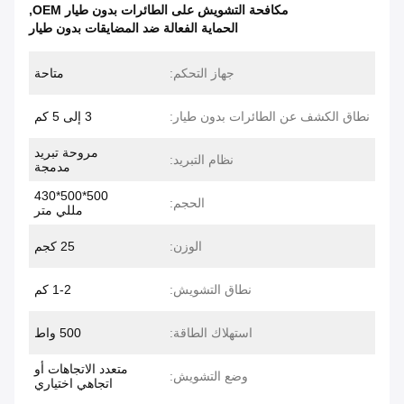
مكافحة التشويش على الطائرات بدون طيار OEM
,
الحماية الفعالة ضد المضايقات بدون طيار
جهاز التحكم:
متاحة
نطاق الكشف عن الطائرات بدون طيار:
3 إلى 5 كم
مروحة تبريد
نظام التبريد:
مدمجة
500*500*430
الحجم:
مللي متر
الوزن:
25 كجم
نطاق التشويش:
1-2 كم
استهلاك الطاقة:
500 واط
متعدد الاتجاهات أو
وضع التشويش:
اتجاهي اختياري