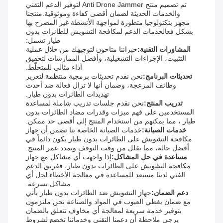
تم تصميم منتج Anti Drone Jammer لتوفير الدعم التقني
والخدمات الحديثة لضمان أقصى كفاءة وموثوقية.منتجنا
مجهز بتكنولوجيا متطورة لمواجهة الأنشطة غير المصرح بها
بشكل فعالخدمات الدعم لمكافحة التشويش للطائرات بدون
طيار تشمل:
المشاورات التقنية:
خبرائنا متاحون لتوجيهك من خلال عملية
التثبيت، الإجراءات التشغيلية، وأفضل الممارسات لتحقيق
أداء مثالي للمتخلّط.
تحديثات البرنامج:
نحن نقدم تحديثات برمجية منتظمة لتعزيز
وظائف المزعجة، وضمان أنها لا تزال فعالة ضد أحدث
تهديدات الطائرات بدون طيار.
تدريب المنتج:
نحن نقدم جلسات تدريب شاملة لمساعدة
المستخدمين على فهم ميزات وقدرات مضاد الطائرات بدون
طيار ، مما يمكنهم من استخدام المنتج إلى أقصى حد ممكن.
خدمات الصيانة:
خدمات الصيانة الخاصة بنا تضمن أن جهاز
مكافحة التشويش على الطائرات بدون طيار يكون دائماً في
أفضل حالة، مما يقلل من وقت التوقف ويمدد عمر المنتج.
مساعدة في حل المشاكل:
إذا واجهت أي مشاكل مع جهاز
مكافحة التشويش على الطائرات بدون طيار، ففريق الدعم
الفني لدينا مستعد للمساعدة في معالجة الأخطاء لحل أي
مشاكل بسرعة.
دعم الضمان:
جهاز التشويش ضد الطائرات بدون طيار يأتي
مع ضمان يغطي العيوب في المواد والصناعة نحن ملتزمون
بتوفير خدمة سريعة لمعالجة أي مخاوف تتعلق بالضمان
يرجى ملاحظة أن دعمنا التقني وخدماتنا تخضع لشروط