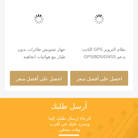
نظام التزوير GPS الثابت
جهاز تشويش طائرات بدون
أجه
يدعم GPS/BDS/GNSS
طيار مع هوائيات اتجاهية
للط
شاملة، كشف طائرات بدون
طيار بترددات الراديو، ومدى
مسا
احصل على أفضل سعر
احصل على أفضل سعر
ا
تشويش 1-2 كم
الأ
أرسل طلبك
الرجاء إرسال طلبك إلينا 
وسنرد عليك في أقرب 
وقت ممكن.