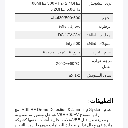
تردد التشويش
400MHz، 900MHz، 2.4GHz،
5.2GHz، 5.8GHz
الحجم
500*500*430ملم
الرطوبة
5% إلى 95%
إمدادات الطاقة
DC 12V-28V
استهلاك الطاقة
500 واط
نظام التبريد
مروحة التبريد المدمجة
درجة حرارة
-20°C~+60°C
العمل
نطاق التشويش
1-2 كم
التطبيقات:
نظام VBE RF Drone Detection & Jamming System، مع
رقم النموذج VBE-60UAV هو حل متطور تم تصميمه
وتصنيعه من قبل VBE،علامة تجارية أنشأت نفسها كشركة
رائدة في مجال تدابير مضادة للطائرات بدون طيارهذا النظام