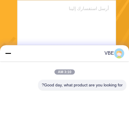
VBE
يرسل
3:10 AM
Good day, what product are you looking for?
VBE Technology Shenzhen Co., Ltd.
vbe003@vbejammer.com
86-755-86239323