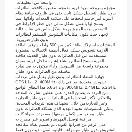
واسعة من التطبيقات.
مجهزة بمروحة تبريد قوية مدمجة، تضمن مكافحة الطائرات
بدون طيار التشغيل بشكل ثابت حتى في ظروف شاقة.نظام
التبريد أمر حاسم للحفاظ على سلامة المعدات وأدائها، مما
يسمح لها بالعمل بشكل مثالي دون خطر الإفراط في
التسخين. هذه الميزة مهمة بشكل خاص في بيئات عالية
الإجهاد حيث تكون إمكانيات التشويش المستمر للطائرات
بدون طيار ضرورية.
المنتج لديه استهلاك طاقة كبير من 500 واط، وتوفير الطاقة
اللازمة لتشويش بشكل فعال أنظمة الاتصالات المتطورة
المستخدمة من قبل الطائرات بدون طيار الحديثة.طاقته
القوية تسمح للنظام بإنشاء إشارة تداخل قوية، ضمان
مجموعة واسعة من التشويش وأداء موثوق به ضد نماذج
مختلفة من الطائرات بدون طيار.
جهازنا المضاد للطائرات بدون طيار يعمل على ترددات
تشويش متعددة، بما في ذلك GPS L1، L2، 400MHz،
900MHz، 2.4GHz، 5.2GHz، و 5.8GHz.هذا النطاق الواسع
من الترددات يضمن القدرة على تعطيل إشارات الملاحة
والتحكم الأكثر استخداما في الطائرات بدون طيار التجارية
وغير التجاريةمن خلال استهداف هذه الترددات المحددة،
يمكن للمشوشات تحييد التهديد الذي تشكله الطائرات بدون
طيار، ومنعها من إكمال مهمتها المقصودة، سواء كانت
مراقبة،توصيل المهربينأو تصوير غير مصرح به
على الرغم من قدراتها القوية، تم تصميم نظام مكافحة
التشويش بدون طيار مع مراعاة قابلية النقل، حيث يزن فقط