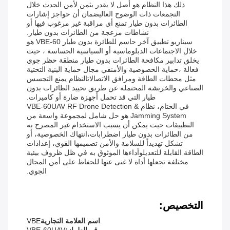
ذلك هذا النظام هو أصل لا يقدر بثمن لأمن الحدث خلال
التجمعات ذات الوضوح العاليضمان أن حواجز إشارات
الطائرات بدون طيار تمنع أي مراقبة غير مرغوب فيها أو
نشاطات مزعجة من الطائرات بدون طيار.
سيناريو تطبيق آخر حاسم للطائرة بدون طيار VBE-60 هو
خلال الاجتماعات الدبلوماسية أو السياسية الحساسة ، حيث
يخلق تدابير مكافحة الطائرات بدون طيار منطقة حظر جوي
فعالة ،حماية الخصوصية والأمنفي مجال حماية البنية التحتية
مثل محطات الطاقة ومرافق الاتصالاتالنظام يمنع التجسس
الصناعي والخربشة المحتملة عن طريق تحييد الطائرات بدون
طيار التي قد تحمل أجهزة ضارة أو كاميرات.
في الختام، نظام VBE-60UAV RF Drone Detection &
Jamming System هو حل شامل لمجموعة واسعة من
التطبيقات حيث يمكن أن يسبب الاستخدام غير المصرح به
من الطائرات بدون طيار اضطرابات،انتهاك الخصوصية، أو
تشكل تهديداً للسلامة والأمن تصميمها القوي، إعدادات
الطاقة القابلة للتعديلوأداءها الموثوق به في ظل ظروف بيئية
مختلفة تجعلها أداة لا غنى عنها للحفاظ على أمن المجال
الجوي.
التخصيص:
اسم العلامة التجارية
VBE