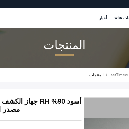
ات عنا
أخبار
المنتجات
/
المنتجات
أسود 90% RH جها
مصدر الطاقة 100 220