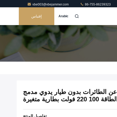
vbe003@vbejammer.com
86-755-86239323
إقتباس
Arabic
ز الكشف عن الطائرات بدون طيار يدوي مدمج
 فولت بطارية متغيرة
تفاصيل المنتج