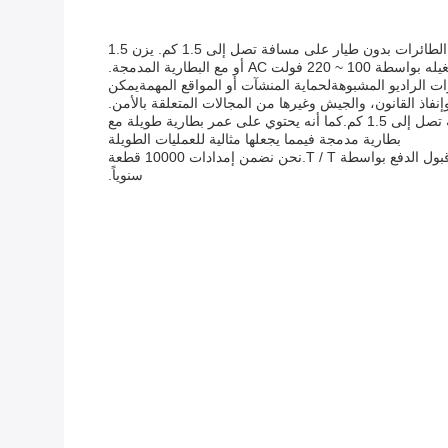
VBE-1TD، كاشف طائرات بدون طيار محمول ومعالج اتجاه، معتمد على ISO 9001 ومصنع في الصين.قادرة على اكتشاف وتحديد موقع الطائرات بدون طيار على مسافة تصل إلى 1.5 كم. يزن 1.5
شارات الراديو المشبوهةلحماية المنشآت أو المواقع المهمةيمكن
نفاذ القانون، والجيش وغيرها من المجالات المتعلقة بالأمن.
تم تصميم VBE-1TD لتلبية أعلى معايير الجودة والموثوقية. مع حساسيتها العالية ، يمكنها الكشف عن إشارات الراديو وتحديدها على مسافة تصل إلى 1.5 كم.كما أنه يحتوي على عمر بطارية طويلة مع
بطارية مدمجة فيمما يجعلها مثالية للعمليات الطويلة
الحد الأدنى لكمية الطلبات لـ VBE-1TD هو 1 قطعة، مع وقت التسليم من 5 إلى 15 يوم عمل. جميع المنتجات تأتي في عبوة محايدة ويتم قبول الدفع بواسطة T / T.نحن نضمن إمدادات 10000 قطعة
سنوياً.