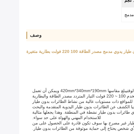
وصف
كاشف إشارات الراديو لدينا هو أحدث جهاز مصمم للكشف عن الطائرات بدون طيار النشطة في الهواءانها خفيفة الوزن وقوية في نفس الوقتيبلغ مقاسها 420mm*340mm*190mm ويمكن أن تعمل
في نطاق واسع من درجات الحرارة من -20°C إلى 55°C.جهاز الكشف عن الطائرات بدون طيار يدوي لدينا يأتي مع هوائي واحد ويستخدم 100 ~ 220 فولت التيار المتردد مصدر الطاقة والبطارية
ي للمواقع ذات مستويات عالية من نشاط الطائرات بدون طيار
ا الكشف عن الطائرات بدون طيار اليدوية المتقدمة والبحث
 طائرات بدون طيار نشطة في المنطقة. وهذا يجعلها مثالية
للاستخدام المهني والهواة على حد سواء.
ون طيار غير مصرح بها سوف تكون قادرة على الحصول على من
ية لأي شخص يحتاج إلى حماية موثوقة من الطائرات بدون طيار.