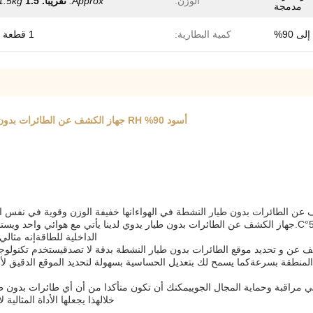
الوزن:
Approx.
تقريبا.
1.5 كجم
1.5kg
مدمجة
 90%
كمية البطارية:
1 قطعة مدمج
أسود 90% RH جهاز الكشف عن الطائرات بدون طيار يدوي مدمج مصدر الطاقة 100 220 فولت بطارية متغيرة
الداخلية للطاقةإنه مثال
 عن و تحديد موقع الطائرات بدون طيار النشطة بدقة لا تصدقيستخدم تكنولوجي
لمنطقة بسرعةكما يسمح لك بتعديل الحساسية بسهولة لتحديد الموقع الدقيق لأي
تك في مراقبة وحماية المجال الجوييمكنك أن تكون متأكدا من أن أي طائرات بد
خلالهذا يجعلها الأداة المثال