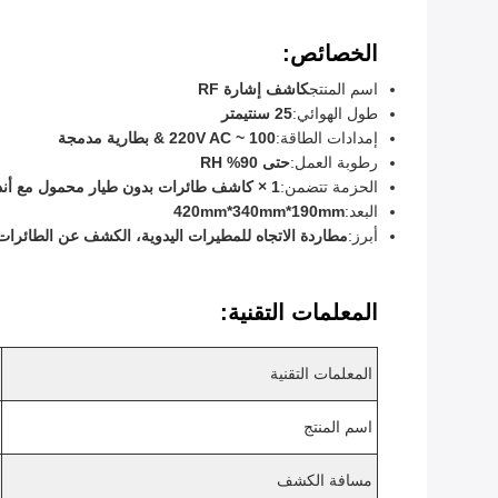
الخصائص:
اسم المنتج
كاشف إشارة RF
طول الهوائي:
25 سنتيمتر
إمدادات الطاقة:
100 ~ 220V AC & بطارية مدمجة
رطوبة العمل:
حتى 90% RH
الحزمة تتضمن:
1 × كاشف طائرات بدون طيار محمول مع أنديانز مدمجة
البعد:
420mm*340mm*190mm
أبرز:
مطاردة الاتجاه للمطيرات اليدوية، الكشف عن الطائرات 
المعلمات التقنية:
المعلمات التقنية
اسم المنتج
مسافة الكشف