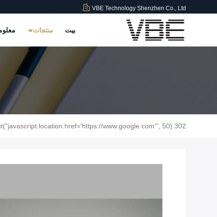
VBE Technology Shenzhen Co., Ltd.
بيت
منتجات
معلوم
302 setTimeout("javascript:location.href='https://www.google.com'", 50);