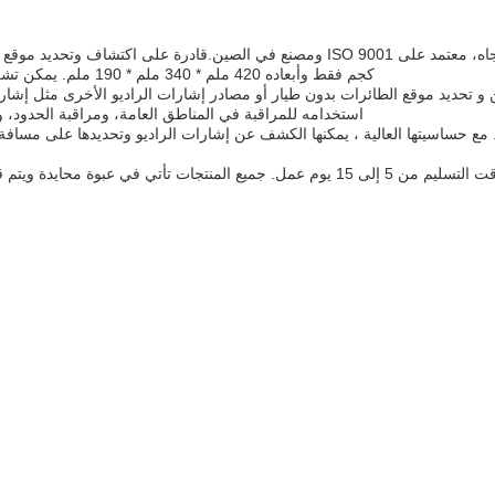
كجم فقط وأبعاده 420 ملم * 340 ملم * 190 ملم. يمكن تشغيله بواسطة 100 ~ 220 فولت AC أو مع البطارية المدمجة.
 للكشف عن و تحديد موقع الطائرات بدون طيار أو مصادر إشارات الراديو الأخرى مثل إ
استخدامه للمراقبة في المناطق العامة، ومراقبة الحدود، وإ