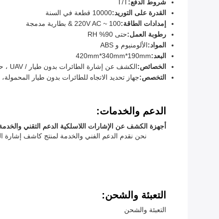
شروط الدفع:
T/T
القدرة على التوريد:
10000 قطعة في السنة
إمدادات الطاقة:
100 ~ 220V AC & بطارية مدمجة
رطوبة العمل:
حتى 90% RH
المواد:
الألومنيوم و ABS
البعد:
420mm*340mm*190mm
الخصائص:
الكشف عن إشارة الطائرات بدون طيار / UAV ، حساسية قابلة للتعديل ، تحذير من انخفاض البطارية
التخصص:
جهاز تحديد الاتجاه للطائرات بدون طيار المحمولة، 
الدعم والخدمات:
أجهزة الكشف عن الإشارات اللاسلكية الدعم التقني والخدمة
نحن نقدم الدعم الفني والخدمة لمنتج كاشف إشارة الر
التعبئة والشحن:
التعبئة والشحن