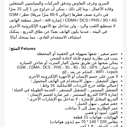
السري وغرف التفاوض وتدفق المركبات والسياسيين المتنقلين
وقادة الأعمال ، وما إلى ذلك ، يمكن أن تتراوح من 1 إلى 15 مترًا
في دائرة نصف قطرها (حوالي 5-80 مترًا مربعًا) حظر GSM /
CDMA / DCS / PHS / 3G / 4G / إشارة wifi ، اجعل منطقة الهاتف
لا تستطيع اللعب والرد ، ولن تتداخل مع الأجهزة الإلكترونية الأخرى
في البيئة ، عندما يكون الهاتف بعيدًا عن نطاق التدريع ، يمكنك
استئناف الاستخدام العادي ، مما يمنحك أمانًا.
Fetures المنتج:
حجم صغير - ضعها بسهولة في الحقيبة أو المحفظة
بنيت في بطارية ليثيوم قابلة لإعادة الشحن
يمكن شحنها عن طريق محول التيار المتردد أو شاحن السيارة
تردد اختيار:
GSM ، CDMA ، DCS ، PHS ، 3G ، 4G ، 5G ، GPS ،
WIFI ، Lojack ، التحكم عن بعد ، إلخ
لا ضرر على جسم الإنسان أو الأجهزة الإلكترونية الأخرى
سهل التشغيل ، سهل الاستخدام في الهاتف المحمول ؛
إجمالي طاقة خرج الترددات اللاسلكية: 16 واط ؛
التشغيل المستمر ، التشغيل المستقر ، الخدمة الطويلة في الحياة ؛
إشارة GPS التدريع المستمر ، غير ضارة لجسم الإنسان ؛
التدريع المقابل للإشارة ، لا تتداخل مع الإشارات الأخرى ؛
حجم صغير ، سهل الحمل ؛
عمر البطارية يصل إلى 3 ساعات.
اللون: أسود أو فضي
الهوائيات: هوائيات 21 قطعة
مقاس:
220 * 140 * 70 مم (بدون هوائيات)
الوزن الصافي: 1.8 كجم