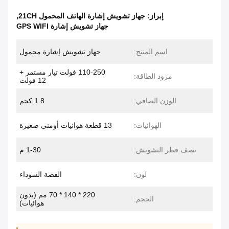
إبراز:
جهاز تشويش إشارة الهاتف المحمول 21CH
,
جهاز تشويش إشارة GPS WIFI
اسم المنتج:
جهاز تشويش إشارة محمول
110-250 فولت تيار مستمر +
مزود الطاقة:
12 فولت
الوزن الصافي:
1.8 كجم
الهوائيات:
13 قطعة هوائيات أومني صغيرة
نصف قطر التشويش:
1-30 م
لون:
الفضة السوداء
220 * 140 * 70 مم (بدون
الحجم:
هوائيات)