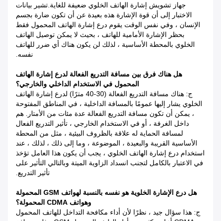
جهاز تشويش إشارة الهاتف الخلوي ضعيفة للغاية.تشير بيانات
الاختبار إلى أن قوة الإشارة هذه بعيدة عن أن تكون ضارة بجسم
الإنسان ، وفي نفس الوقت يقوم درع إشارة الهاتف المحمول فقط
بحظر الإشارة الأمامية للهاتف ، بحيث لا يمكن توصيل الهاتف
الخلوي بالمحطة الأساسية ، لذلك لن يكون هناك أي ضرر للهاتف
نفسه.
هل هناك فرق بين مسافة التدريع الفعالة لدرع إشارة الهاتف
المحمول في الاستخدام الداخلي والخارجي؟
ج: هناك مسافة التدريع الفعالة (30-40 مترًا) لدرع إشارة الهاتف
الخلوي يشار إليها عمومًا بالمسافة الداخلية ، في المناطق المفتوحة
، يمكن أن تكون مسافة التدريع الفعالة عدة مئات من الأمتار. هم
داخل الغرفة ، أو في الاستخدام الخارجي ، تأثير التدريع الفعال
لمسافة الحماية له علاقة بالظروف البيئية ، مثل من المحطة
الأساسية القريبة والبعيدة ، الموضوعة ، وما إلى ذلك ، لذلك ، عند
استخدام درع إشارة الهاتف الخلوي ، يجب أن يكون هذا العامل تؤخذ
في الاعتبار بالكامل لتجنب انسداد الزاوية الميتة وبالتالي التأثير على
تأثير التدريع.
هل درع الإشارة الخلوية هو نفسه بالنسبة لهواتف GSM المحمولة
وهواتف CDMA المحمولة؟
ج: هذا سؤال جيد ، نظرًا لأن أداء مكافحة التداخل للهاتف المحمول