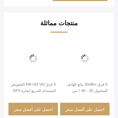
منتجات مماثلة
6 فرق 30dBm مانع الهاتف
6 فرق 6W Uhf Vhf التشويش
سهل
المحمول 30 - 80 ٪ من
المستدام التدريع إشارة GPS
الرطوبة النسبية عالية الكفاءة
ستة منافذ الإخراج
متوس
احصل على أفضل سعر
احصل على أفضل سعر
ا