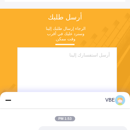
أرسل طلبك
الرجاء إرسال طلبك إلينا 
وسنرد عليك في أقرب 
وقت ممكن.
VBE
يرسل
1:53 PM