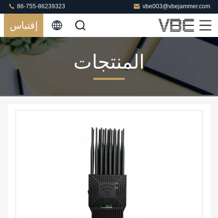
86-755-86239323
vbe003@vbejammer.com
إقتباس
المنتجات