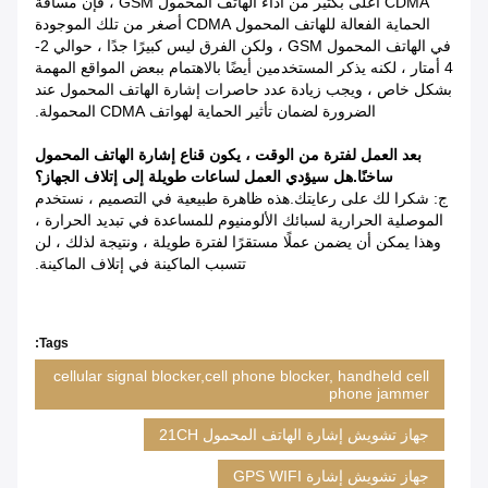
CDMA أعلى بكثير من أداء الهاتف المحمول GSM ، فإن مسافة
الحماية الفعالة للهاتف المحمول CDMA أصغر من تلك الموجودة
في الهاتف المحمول GSM ، ولكن الفرق ليس كبيرًا جدًا ، حوالي 2-
4 أمتار ، لكنه يذكر المستخدمين أيضًا بالاهتمام ببعض المواقع المهمة
بشكل خاص ، ويجب زيادة عدد حاصرات إشارة الهاتف المحمول عند
الضرورة لضمان تأثير الحماية لهواتف CDMA المحمولة.
بعد العمل لفترة من الوقت ، يكون قناع إشارة الهاتف المحمول
ساخنًا.هل سيؤدي العمل لساعات طويلة إلى إتلاف الجهاز؟
ج: شكرا لك على رعايتك.هذه ظاهرة طبيعية في التصميم ، نستخدم
الموصلية الحرارية لسبائك الألومنيوم للمساعدة في تبديد الحرارة ،
وهذا يمكن أن يضمن عملًا مستقرًا لفترة طويلة ، ونتيجة لذلك ، لن
تتسبب الماكينة في إتلاف الماكينة.
Tags:
cellular signal blocker,cell phone blocker, handheld cell
phone jammer
جهاز تشويش إشارة الهاتف المحمول 21CH
جهاز تشويش إشارة GPS WIFI