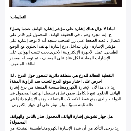
التعليمات:
لماذا لا تزال هناك إشارة على مؤشر إشارة الهاتف عندما يعمل؟
ج: إنه مجرد وهم ، في الحقيقة الهاتف المحمول غير قادر على
الاتصال ، فعند الضغط على زر السحب ستجد أنه لا توجد إشارة على
مؤشر الإشارة ، ولن يتداخل درع إشارة الهاتف الخلوي مع الوضع
الطبيعي. عمل الأجهزة الإلكترونية الأخرى.يجب تثبيت الهوائي على
الإشارات المقابلة لكل قناة على المضيف ، ثم توصيله بمصدر
الطاقة المضيف.
التغطية الفعالة للدرع هي منطقة دائرية تتمحور حول الدرع ، لذا
احرص على اختيار موقع الدرع لتجنب سد الزاوية الميتة؟
ج: لا ، هذا لأن الإشارة الكهرومغناطيسية المنبعثة من درع إشارة
الهاتف الخلوي تقع بالكامل ضمن نطاق تشغيل الهاتف المحمول في
الدولة ، والذي يمنع فقط الاتصالات المتنقلة ، وهذه الإشارة دائمًا في
حالة ثابتة نسبيًا ، ولن تؤثر على أي جهاز إلكتروني .
هل جهاز تشويش إشارة الهاتف المحمول ضار بالناس والهواتف
المحمولة؟
ج: يرجى التأكد من أن شدة الإشارة الكهرومغناطيسية المنبعثة من