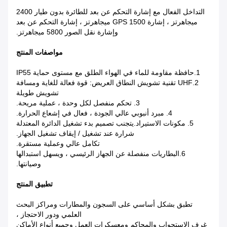
التداخل الفعال مع إشارة التحكم عن بعد للطائرة بدون طيار 2400
ميجاهرتز ، إشارة GPS 1500 ميجاهرتز ، إشارة التحكم عن بعد
وإشارة نقل الصور 5800 ميجاهرتز.
مواصفات المنتج
1.حافظة مقاومة للماء في الهواء الطلق مع مستوى حماية IP55
2.UHF تقنية تشويش النطاق العريض: قوة فعالة للغاية ومسافة
تشويش طويلة
3. تحكم منفصل لكل وحدة ، عملية مريحة.
4. مبرد أنبوبي عالي الجودة ، فعال في إشعاع الحرارة.
5. مكونات الاستيراد.يتجنب تصميم بدء تشغيل الدائرة المعتدلة
شرارة عند تشغيل / إيقاف تشغيل الجهاز.
تكامل عالي وعملية مستقرة.
6.البطاريات منفصلة عن الجهاز الرئيسي ، ويسهل استبدالها
وصيانتها.
تطبيق المنتج
تطبق بشكل أساسي على السجون والمطارات ومراكز البحث
العلمي ودور الاحتجاز ،
غرف الاستجواب والمحاكم ومعسكرات العمل وجميع أنواع الأماكن