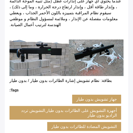
عندما يحتوي أي جهاز على إنذارات عطل (مثل تنبيه الموجة الدائمة
، وإنذار طاقة أقل ، وإنذار ارتفاع درجة الحرارة ، وما إلى ذلك) ،
سيقوم نظام المراقبة بتمييزه باللون الأحمر الجذاب ، ويعطي
معلومات مفصلة عن الإنذار ، وملائمة لمسؤول النظام و موظفي
الهندسة لترتيب أعمال الصيانة.
بطاقة: نظام تشويش إشارة الطائرات بدون طيار / بدون طيار
Tags:
جهاز تشويش بدون طيار
أجهزة التشويش على الطائرات بدون طيار,التشويش تردد
الراديو بدون طيار
التشويش المضادة للطائرات بدون طيار