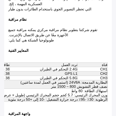
العسكرية المهمة ، إلخ.
التي تحظر التصوير الجوي باستخدام الطائرات بدون طيار
نظام مراقبة
تقوم شركتنا بتطوير نظام مراقبة مركزي يمكنه مراقبة جميع
الأجهزة معًا عن طريق الاتصال بالإنترنت.
طوبولوجيا الشبكة هي كما يلي:
المعايير الفنية
قناة
تردد العمل
طاقة الإخ
CH1
2.4G التحكم في الطيران
38 ديسيبل ميلي واط
CH2
GPS L1
38 ديسيبل ميلي واط
CH3
5.8G التحكم في الطيران
38 ديسيبل ميلي واط
البطارية المدمجة: 24V8A (استمر في العمل لمدة ساعتين)
نصف قطر التشويش 800 ~ 1500 متر
استهلاك الطاقة: 80 واط
وزن المحرك الرئيسي: 5.7 كجم حجم المحرك الرئيسي (طويل × عرض × مرتفع): 960 × 400 × 230 مم
الرطوبة: 30٪ -95٪ درجة حرارة التشغيل: -10 إلى +50 درجة مئوية
واجهة المراقبة