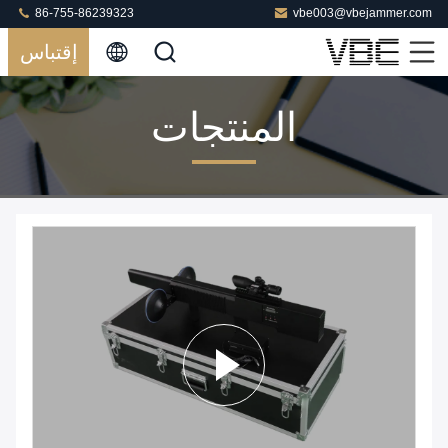
86-755-86239323
vbe003@vbejammer.com
إقتباس
المنتجات