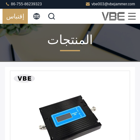
86-755-86239323
vbe003@vbejammer.com
إقتباس
المنتجات