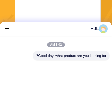
VBE
يرسل
3:02 AM
Good day, what product are you looking for?
VBE Technology Shenzhen Co., Ltd.
vbe003@vbejammer.com
86-755-86239323
الطابق 4 ، المبنى 8 ، Xinwei ال
منطقة الصناعية ، منطقة نانشا
ن ، شنتشن ، مقاطعة قوانغدونغ