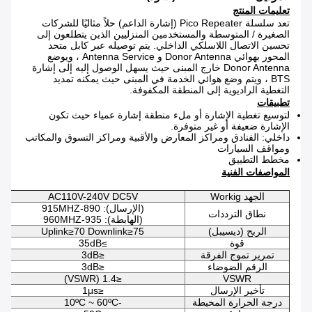
تعليمات المنتج
تعد سلسلة Pico Repeater (إشارة الداعم) حلاً مثاليًا للشركات
الصغيرة / المتوسطة والمستخدمين المنزليين الذين يتطلعون إلى
تحسين الاتصال اللاسلكي الداخلي. يتم توصيله عبر كابل متحد
المحور بهوائي Donor Antenna و Antenna Service ، ويوضع
Donor Antenna خارج المبنى حيث يسهل الوصول إليه إلى إشارة
BTS ، ويتم وضع هوائي الخدمة في المبنى حيث يمكنه تمديد
التغطية الراديوية إلى المنطقة المكفوفة.
تطبيقات
لتوسيع تغطية الإشارة أو ملء منطقة إشارة عمياء حيث تكون
الإشارة ضعيفة أو غير متوفرة.
داخلي: الفنادق ومراكز المعارض والأقبية ومراكز التسوق والمكاتب
ومواقف السيارات
مخطط التطبيق
المواصفات الفنية
الجهد Workig
AC110V-240V DC5V
(الإرسال): 890-915MHZ
نطاق الترددات
(الهابطة): 935-960MHZ
الربح (ديسيبل)
Uplink≥70 Downlink≥75
قوة
≥35dB
تمرير تموج الفرقة
≤3dB
الرقم الضوضاء
≤3dB
≤1.4 (VSWR)
VSWR
تأخير الإرسال
≤1μs
درجة الحرارة المحيطة
-10ºC ~ 60ºC