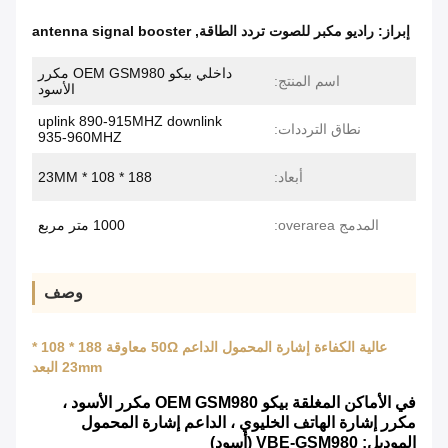
إبراز:
راديو مكبر للصوت تردد الطاقة
,
antenna signal booster
داخلي بيكو OEM GSM980 مكرر
اسم المنتج:
الأسود
uplink 890-915MHZ downlink
نطاق الترددات:
935-960MHZ
أبعاد:
188 * 108 * 23MM
المدمج overarea:
1000 متر مربع
وصف
عالية الكفاءة إشارة المحمول الداعم 50Ω معاوقة 188 * 108 *
23mm البعد
في الأماكن المغلقة بيكو OEM GSM980 مكرر الأسود ،
مكرر إشارة الهاتف الخليوي ، الداعم إشارة المحمول
الموديل: VBE-GSM980 (أسود)