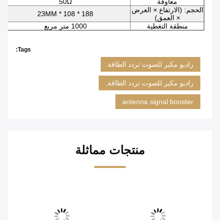
معاوقة
50Ω
الحجم: (الارتفاع × العرض
188 * 108 * 23MM
× العمق)
منطقة التغطية
1000 متر مربع
Tags:
راديو مكبر للصوت تردد الطاقة
راديو مكبر للصوت تردد الطاقة,
antenna signal booster
منتجات مماثلة