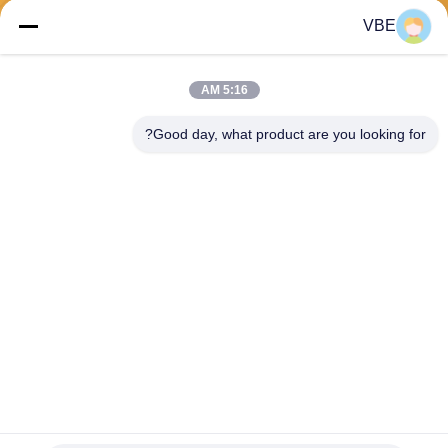
VBE
يرسل
5:16 AM
Good day, what product are you looking for?
VBE Technology Shenzhen Co., Ltd.
vbe003@vbejammer.com
86-755-86239323
الطابق 4 ، المبنى 8 ، Xinwei ال
منطقة الصناعية ، منطقة نانشا
ن ، شنتشن ، مقاطعة قوانغدونغ
، الصين
الصين نوعية جيدة الهاتف الخليوي اشارة جهاز التشويش المورد.حقوق النشر © 2026