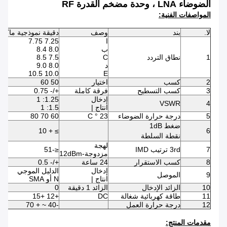
الضوضاء LNA ، وحدة مضخم القدرة RF
المواصفات الفنية:
لا.
بند
وصف
دقيقة نموذجية ماك
ا
7.25 7.75
ب
8.0 8.4
1
نطاق التردد
C
7.5 8.5
د
8.0 9.0
10.0 10.5
E
2
كسب
اختيار
50 60
3
كسب التسطيح
فرقة كاملة
+/- 0.75
إدخال
1.25: 1
VSWR
4
انتاج |
1.5: 1
5
درجة حرارة الضوضاء
23 ° C
60 70 80
ضغط 1dB
≥ + 10
6
نقطة السلطة
لهجة
7
3rd ترتيب IMD
≤-51
مزدوجة-12dBm
8
كسب الاستقرار
24 ساعة
+/- 0.5
إدخال
الدليل الموجي
9
الموصل
انتاج |
N أو SMA
10
الزائد الإدخال
الزائد 1 دقيقة
0
11
طاقة كهربائية شغالة
DC
+12 +15
12
درجة حرارة العمل
-40 ~ + 70
مقدمات المنتج: