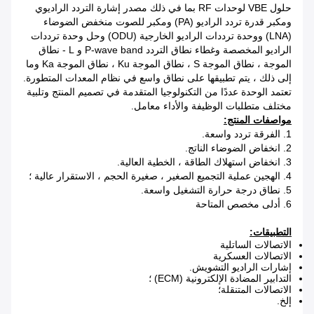
حلول VBE لوحدات RF بما في ذلك مصدر إشارة التردد الراديوي
ومكبر قدرة تردد الراديو (PA) ومكبر للصوت منخفض الضوضاء
(LNA) ووحدة ترددات الراديو الخارجية (ODU) وحل وحدة ترددات
الراديو المخصصة وغطاء نطاق التردد P-wave band و L - نطاق
الموجة ، نطاق الموجة S ، نطاق الموجة Ku ، نطاق الموجة Ka وما
إلى ذلك ، يتم تطبيقها على نطاق واسع في نظام المعدات المتطورة.
تعتمد الوحدة عددًا من التكنولوجيا المتقدمة في تصميم المنتج وتلبية
مختلف متطلبات الوظيفة والأداء معامل.
مواصفات المنتج:
1. الفرقة تردد واسعة.
2. انخفاض الضوضاء الناتج.
3. انخفاض استهلاك الطاقة ، الخطية العالية.
4. الهجين عملية التجميع الصغير ، صغيرة الحجم ، الاستقرار عالية ؛
5. نطاق درجة حرارة التشغيل واسعة.
6. أدلى مخصص المتاحة
التطبيقات:
الاتصالات الساتلية
الاتصالات العسكرية
إشارات الراديو التشويش.
التدابير المضادة الإلكترونية (ECM) ؛
الاتصالات المتنقلة؛
إلخ.