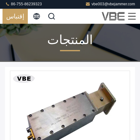
86-755-86239323
vbe003@vbejammer.com
إقتباس
المنتجات