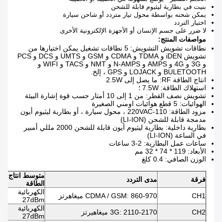
بنيت في بطارية ليثيوم قابلة للشحن
يمكن شحنه بواسطة محول تيار متردد أو شاحن سيارة
اختيار التردد
لا ضرر على جسم الإنسان أو الأجهزة الإلكترونية الأخرى
مواصفات المنتج:
نطاقات تشويش التشويش: 5 نطاقات تشغيل يمكن اختيارها من
تشويش iDEN و TDMA و CDMA و GSM و UMTS و DCS و PCS
و 3G و 4G و AMPS و N-AMPS و NMT و TACS و WIFI و
BULETOOTH و LOJACK و GPS ، إلخ.
انتاج الطاقة RF: ما يصل إلى 2.5W
استهلاك الطاقة: 7.5W ؛
تشويش نصف القطر: من 1 إلى 10 أمتار حسب قوة إشارة البيئة
الهوائيات: 5 قطع هوائيات اومني الصغيرة
مزود الطاقة: 110-220VAC ، محول سيارة ، أو بطارية ليثيوم أيون
مدمجة قابلة للشحن (LI-ION)
بطارية داخلية: بطارية ليثيوم أيون قابلة للشحن 2000 مللي أمبير
في الساعة (LI-ION)
ساعات عمل البطارية: 2-3 ساعات
الأبعاد: 119 * 74 * 32 مم
الوزن الصافي: 0.4 كلغ
متوسط ​​انتاج
فرقة
مدى التردد
الطاقة
الكهربائية
CH1
CDMA / GSM: 860-970 ميغاهرتز
27dBm
الكهربائية
CH2
3G: 2110-2170 ميغاهيرتز
27dBm