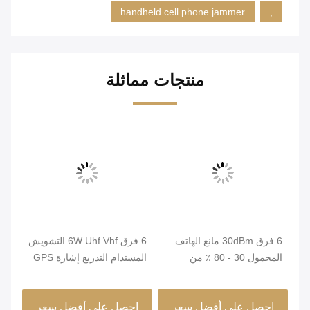
handheld cell phone jammer
,
منتجات مماثلة
6 فرق 30dBm مانع الهاتف
6 فرق 6W Uhf Vhf التشويش
سهل
المحمول 30 - 80 ٪ من
المستدام التدريع إشارة GPS
الرطوبة النسبية عالية الكفاءة
ستة منافذ الإخراج
متوس
احصل على أفضل سعر
احصل على أفضل سعر
ا