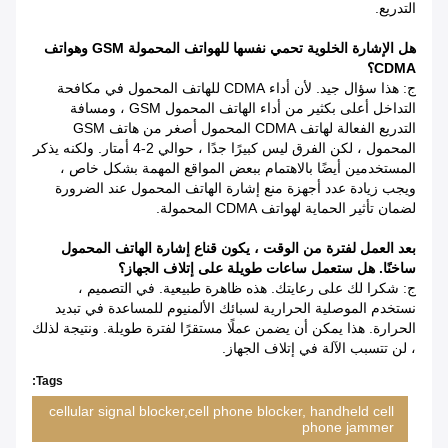
التدريع.
هل الإشارة الخلوية تحمي نفسها للهواتف المحمولة GSM وهواتف
CDMA؟
ج: هذا سؤال جيد. لأن أداء CDMA للهاتف المحمول في مكافحة
التداخل أعلى بكثير من أداء الهاتف المحمول GSM ، ومسافة
التدريع الفعالة لهاتف CDMA المحمول أصغر من هاتف GSM
المحمول ، لكن الفرق ليس كبيرًا جدًا ، حوالي 2-4 أمتار. ولكنه يذكر
المستخدمين أيضًا بالاهتمام ببعض المواقع المهمة بشكل خاص ،
ويجب زيادة عدد أجهزة منع إشارة الهاتف المحمول عند الضرورة
لضمان تأثير الحماية لهواتف CDMA المحمولة.
بعد العمل لفترة من الوقت ، يكون قناع إشارة الهاتف المحمول
ساخنًا.
هل ستعمل ساعات طويلة على إتلاف الجهاز؟
ج: شكرا لك على رعايتك. هذه ظاهرة طبيعية. في التصميم ،
نستخدم الموصلية الحرارية لسبائك الألمنيوم للمساعدة في تبديد
الحرارة. هذا يمكن أن يضمن عملًا مستقرًا لفترة طويلة. ونتيجة لذلك
، لن تتسبب الآلة في إتلاف الجهاز.
Tags:
cellular signal blocker,cell phone blocker, handheld cell
phone jammer