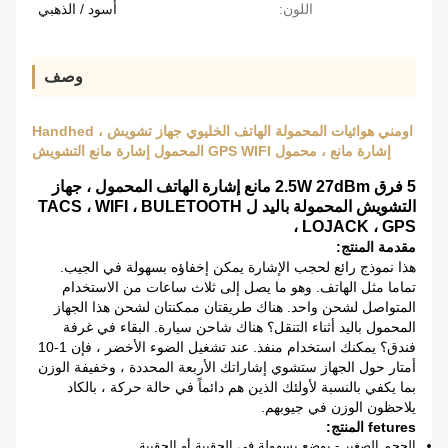
اللون:
أسود / الذهبي
وصف
اومني هوائيات المحمولة الهاتف الخليوي جهاز تشويش ، Handhed
إشارة مانع ، محمول GPS WIFI المحمول إشارة مانع التشويش
5 فرق 2.5W 27dBm مانع إشارة الهاتف المحمول ، جهاز
التشويش المحمولة باليد ل TACS ، WIFI ، BULETOOTH
، LOJACK ، GPS
مقدمة المنتج:
هذا نموذج رائع لحجب الإشارة يمكن إخفاؤه بسهولة في الجيب.
تماما مثل الهاتف. وهو ما يصل إلى ثلاث ساعات من الاستخدام
المتواصل لشحن واحد. هناك طريقتان ممكنتان لشحن هذا الجهاز
المحمول باليد أثناء التنقل؟ هناك شاحن سيارة. البقاء في غرفة
فندق؟ يمكنك استخدام منفذ. عند تشغيل الضوء الأخضر ، فإن 1-10
أمتار حول الجهاز ستشوي إشاراتك الأربعة المحددة ، وخفيفة الوزن
بما يكفي بالنسبة لأولئك الذين هم دائماً في حالة حركة ، بالكاد
يلاحظون الوزن في جيوبهم.
fetures المنتج:
الحجم الصغير - يوضع بسهولة في الحقيبة أو الحقيبة