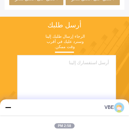
أرسل طلبك
الرجاء إرسال طلبك إلينا 
وسنرد عليك في أقرب 
وقت ممكن.
VBE
يرسل
2:58 PM