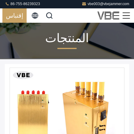
86-755-86239323
vbe003@vbejammer.com
إقتباس
المنتجات