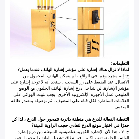
التعليمات:
لماذا لا تزال هناك إشارة على مؤشر إشارة الهاتف عندما يعمل؟
ج: إنه مجرد وهم. في الواقع ، لم يتمكن الهاتف المحمول من
الاتصال. عند الضغط على زر السحب ، ستجد أنه لا توجد إشارة على
مؤشر الإشارة. لن يتداخل درع إشارة الهاتف الخليوي مع الوضع
الطبيعي عمل الأجهزة الإلكترونية الأخرى. يجب تثبيت الهوائي على
العلامات المناظرة لكل قناة على المضيف ، ثم توصيله بمصدر طاقة
المضيف.
التغطية الفعالة للدرع هي منطقة دائرية تتمحور حول الدرع ، لذا كن
حذرًا في اختيار موقع الدرع لتفادي حجب الزاوية الميتة؟
ج: لا ، هذا لأن الإشارة الكهرومغناطيسية المنبعثة من درع إشارة
الهاتف الخلوي تقع بالكامل في نطاق تشغيل الهاتف المحمول في