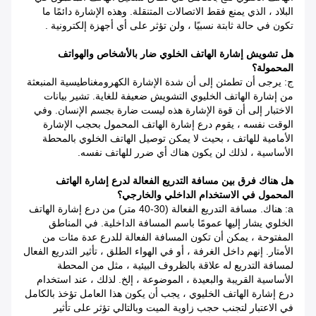
البلاد ، الذي يمنع فقط الاتصالات المتنقلة. وهذه الإشارة دائمًا ما
تكون في حالة ثابتة نسبيًا ، ولن تؤثر على أي أجهزة إلكترونية .
هل تشويش إشارة الهاتف الخلوي ضار بالأشخاص والهواتف
المحمولة؟
ج: يرجى أن تطمئن إلى أن شدة الإشارة الكهرومغناطيسية المنبعثة
من إشارة الهاتف الخليوي التشويش ضعيفة للغاية. تشير بيانات
الاختبار إلى أن قوة الإشارة هذه ليست ضارة بجسم الإنسان. وفي
الوقت نفسه ، يقوم درع إشارة الهاتف المحمول بحجب الإشارة
الأمامية للهاتف ، بحيث لا يمكن توصيل الهاتف الخلوي بالمحطة
الأساسية ، لذلك لن يكون هناك أي ضرر للهاتف نفسه.
هل هناك فرق بين مسافة التدريع الفعالة لدرع إشارة الهاتف
المحمول في الاستخدام الداخلي والخارجي؟
a: هناك. مسافة التدريع الفعالة (30-40 متر) من درع إشارة الهاتف
الخلوي يشار إليها عمومًا باسم المسافة الداخلية. في المناطق
المفتوحة ، يمكن أن تكون المسافة الفعالة للدرع عدة مئات من
الأمتار. إنهم داخل الغرفة ، أو في الهواء الطلق ، تأثير التدريع الفعال
لمسافة التدريع له علاقة بالظروف البيئية ، مثل من المحطة
الأساسية القريبة والبعيدة ، الموضوعة ، إلخ. لذلك ، عند استخدام
درع إشارة الهاتف الخليوي ، يجب أن يكون هذا العامل تؤخذ بالكامل
في الاعتبار لتجنب حجب زاوية الميت وبالتالي تؤثر على تأثير