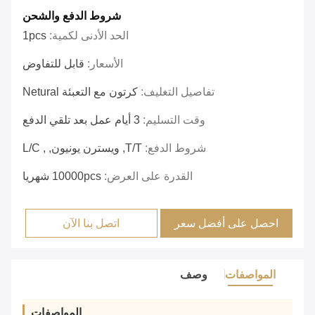
شروط الدفع والشحن
الحد الأدنى لكمية:
1pcs
الأسعار:
قابل للتفاوض
تفاصيل التغليف:
كرتون مع التعبئة Netural
وقت التسليم:
3 أيام عمل بعد تلقي الدفع
شروط الدفع:
T/T, ويسترن يونيون, , L/C
القدرة على العرض:
10000pcs شهريا
احصل على أفضل سعر
اتصل بنا الآن
المواصفات
وصف
المواصفات