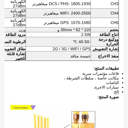
الكهربائية
CH3
DCS / PHS: 1805-1930 ميغاهيرتز
27dBm
الكهربائية
CH4
WIFI: 2400-2500 ميغاهيرتز
27dBm
الكهربائية
CH5
GPS: 1570-1580 ميغاهيرتز
27dBm
بحجم
110 * 62 * 30mm و
وزن
انتاج الطاقة
2.5W
مزود الطاقة
ووكينغ درجة
-40-50 ℃
الرطوبة النسبية
الحرارة
إشارة التشويش
2G / 3G / WIFI / GPS
نطاق التشويش
إشارة قابلة
منفذ الاخراج
خمسة منافذ
للتغيير
تطبيقات المنتج:
قاعات مؤتمرات سرية
مكاتب خاصة ، سلطات الشرطة ،
الباصات
سيارات الاجرة،
إلخ.
صورة المنتج: