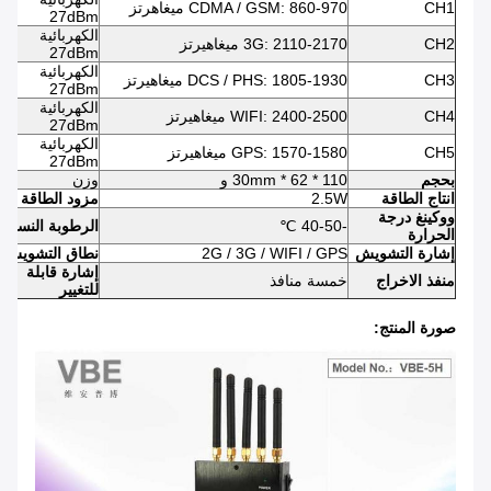
CH1
CDMA / GSM: 860-970 ميغاهرتز
27dBm
الكهربائية
CH2
3G: 2110-2170 ميغاهيرتز
27dBm
الكهربائية
CH3
DCS / PHS: 1805-1930 ميغاهيرتز
27dBm
الكهربائية
CH4
WIFI: 2400-2500 ميغاهيرتز
27dBm
الكهربائية
CH5
GPS: 1570-1580 ميغاهيرتز
27dBm
بحجم
110 * 62 * 30mm و
وزن
انتاج الطاقة
2.5W
مزود الطاقة
ووكينغ درجة
-40-50 ℃
الرطوبة النسبية
الحرارة
إشارة التشويش
2G / 3G / WIFI / GPS
نطاق التشويش
إشارة قابلة
منفذ الاخراج
خمسة منافذ
للتغيير
صورة المنتج: