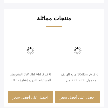
منتجات مماثلة
6 فرق 30dBm مانع الهاتف
6 فرق 6W Uhf Vhf التشويش
سهل
المحمول 30 - 80 ٪ من
المستدام التدريع إشارة GPS
الرطوبة النسبية عالية الكفاءة
ستة منافذ الإخراج
متوس
احصل على أفضل سعر
احصل على أفضل سعر
ا