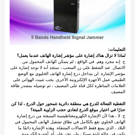
التعليمات:
لماذا لا تزال هناك إشارة على مؤشر إشارة الهاتف عندما يعمل؟
ج: إنه مجرد وهم. في الواقع ، لم يتمكن الهاتف المحمول من
الاتصال. عند الضغط على زر السحب ، ستجد أنه لا توجد إشارة على
مؤشر الإشارة. لن يتداخل درع إشارة الهاتف الخليوي مع الوضع
الطبيعي عمل الأجهزة الإلكترونية الأخرى.
يجب تثبيت الهوائي على
العلامات المناظرة لكل قناة على المضيف ، ثم توصيله بمصدر طاقة
المضيف.
التغطية الفعالة للدرع هي منطقة دائرية تتمحور حول الدرع ، لذا كن
حذرًا في اختيار موقع الدرع لتفادي حجب الزاوية الميتة؟
ج: لا ، هذا لأن الإشارة الكهرومغناطيسية المنبعثة من درع إشارة
الهاتف الخلوي تقع بالكامل في نطاق تشغيل الهاتف المحمول في
البلاد ، الذي يمنع فقط الاتصالات المتنقلة. وهذه الإشارة دائمًا ما
تكون في حالة ثابتة نسبيًا ، ولن تؤثر على أي أجهزة إلكترونية .