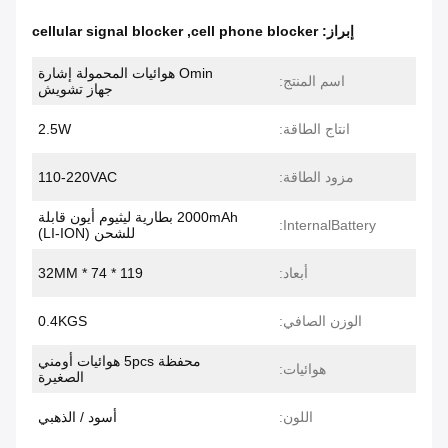
إبراز:
cell phone blocker
,
cellular signal blocker
Omin هوائيات المحمولة إشارة
اسم المنتج:
جهاز تشويش
انتاج الطاقة:
2.5W
مزود الطاقة:
110-220VAC
2000mAh بطارية ليثيوم أيون قابلة
InternalBattery:
للشحن (LI-ION)
أبعاد:
119 * 74 * 32MM
الوزن الصافي:
0.4KGS
محفظة 5pcs هوائيات أومني
هوائيات:
الصغيرة
اللون:
أسود / الذهبي