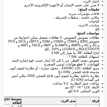
اختيار التردد
لا ضرر على جسم الإنسان أو الأجهزة الإلكترونية الأخرى
تطبيقات المنتج:
قاعات مؤتمرات سرية
مكاتب خاصة ، سلطات الشرطة ،
الباصات
سيارات الاجرة،
إلخ.
مواصفات المنتج:
نطاقات تشويش التشويش: 5 نطاقات تشغيل يمكن اختيارها من
تشويش iDEN و TDMA و CDMA و GSM و UMTS و DCS و PCS
و 3G و 4G و AMPS و N-AMPS و NMT و TACS و WIFI و
BULETOOTH و LOJACK و GPS ، إلخ.
انتاج الطاقة RF: ما يصل إلى 2.5W
استهلاك الطاقة: 7.5W ؛
تشويش نصف القطر: من 1 إلى 10 أمتار حسب قوة إشارة البيئة
الهوائيات: 5 قطع هوائيات اومني الصغيرة
مزود الطاقة: 110-220VAC ، محول سيارة ، أو بطارية ليثيوم أيون
مدمجة قابلة للشحن (LI-ION)
بطارية داخلية: بطارية ليثيوم أيون قابلة للشحن 2000 مللي أمبير
في الساعة (LI-ION)
ساعات عمل البطارية: 2-3 ساعات
الأبعاد: 119 * 74 * 32 مم
الوزن الصافي: 0.4 كلغ
متوسط ​​انتاج
فرقة
مدى التردد
الطاقة
الكهربائية