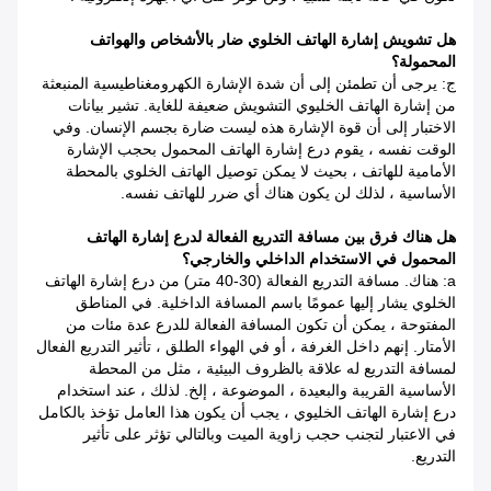
هل تشويش إشارة الهاتف الخلوي ضار بالأشخاص والهواتف
المحمولة؟
ج: يرجى أن تطمئن إلى أن شدة الإشارة الكهرومغناطيسية المنبعثة
من إشارة الهاتف الخليوي التشويش ضعيفة للغاية.
تشير بيانات
الاختبار إلى أن قوة الإشارة هذه ليست ضارة بجسم الإنسان. وفي
الوقت نفسه ، يقوم درع إشارة الهاتف المحمول بحجب الإشارة
الأمامية للهاتف ، بحيث لا يمكن توصيل الهاتف الخلوي بالمحطة
الأساسية ، لذلك لن يكون هناك أي ضرر للهاتف نفسه.
هل هناك فرق بين مسافة التدريع الفعالة لدرع إشارة الهاتف
المحمول في الاستخدام الداخلي والخارجي؟
a: هناك. مسافة التدريع الفعالة (30-40 متر) من درع إشارة الهاتف
الخلوي يشار إليها عمومًا باسم المسافة الداخلية. في المناطق
المفتوحة ، يمكن أن تكون المسافة الفعالة للدرع عدة مئات من
الأمتار. إنهم داخل الغرفة ، أو في الهواء الطلق ، تأثير التدريع الفعال
لمسافة التدريع له علاقة بالظروف البيئية ، مثل من المحطة
الأساسية القريبة والبعيدة ، الموضوعة ، إلخ. لذلك ، عند استخدام
درع إشارة الهاتف الخليوي ، يجب أن يكون هذا العامل تؤخذ بالكامل
في الاعتبار لتجنب حجب زاوية الميت وبالتالي تؤثر على تأثير
التدريع.