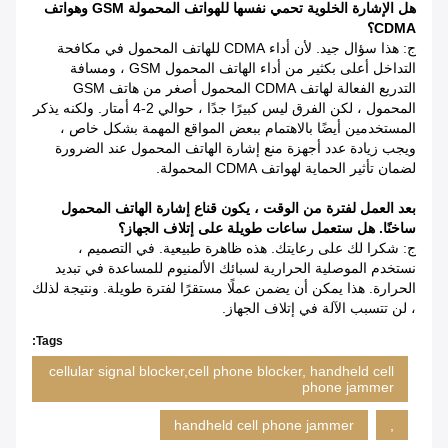
هل الإشارة الخلوية تحمي نفسها للهواتف المحمولة GSM وهواتف
CDMA؟
ج: هذا سؤال جيد. لأن أداء CDMA للهاتف المحمول في مكافحة
التداخل أعلى بكثير من أداء الهاتف المحمول GSM ، ومسافة
التدريع الفعالة لهاتف CDMA المحمول أصغر من هاتف GSM
المحمول ، لكن الفرق ليس كبيرًا جدًا ، حوالي 2-4 أمتار. ولكنه يذكر
المستخدمين أيضًا بالاهتمام ببعض المواقع المهمة بشكل خاص ،
ويجب زيادة عدد أجهزة منع إشارة الهاتف المحمول عند الضرورة
لضمان تأثير الحماية لهواتف CDMA المحمولة.
بعد العمل لفترة من الوقت ، يكون قناع إشارة الهاتف المحمول
ساخنًا.
هل ستعمل ساعات طويلة على إتلاف الجهاز؟
ج: شكرا لك على رعايتك.
هذه ظاهرة طبيعية. في التصميم ،
نستخدم الموصلية الحرارية لسبائك الألمنيوم للمساعدة في تبديد
الحرارة. هذا يمكن أن يضمن عملًا مستقرًا لفترة طويلة. ونتيجة لذلك
، لن تتسبب الآلة في إتلاف الجهاز.
Tags:
cellular signal blocker,cell phone blocker, handheld cell
phone jammer
handheld cell phone jammer
,