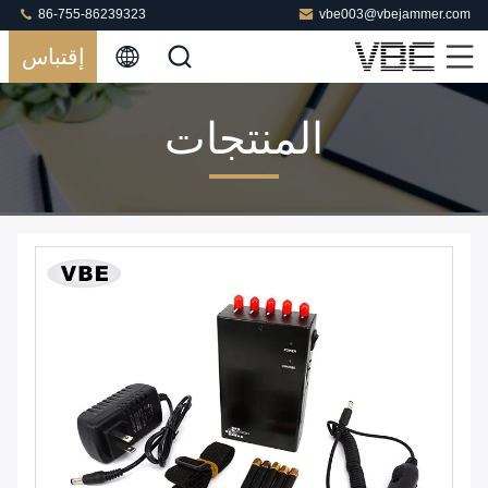
86-755-86239323
vbe003@vbejammer.com
إقتباس
المنتجات