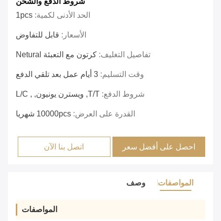
شروط الدفع والشحن
الحد الأدنى لكمية:
1pcs
الأسعار:
قابل للتفاوض
تفاصيل التغليف:
كرتون مع التعبئة Netural
وقت التسليم:
3 أيام عمل بعد تلقي الدفع
شروط الدفع:
T/T, ويسترن يونيون, , L/C
القدرة على العرض:
10000pcs شهريا
احصل على أفضل سعر
اتصل بنا الآن
المواصفات
وصف
المواصفات