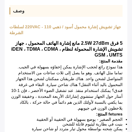
وصف
جهاز تشويش إشارة محمول أسود / ذهبي 110 - 220VAC لسلطات
الشرطة
5 فرق 2.5W 27dBm مانع إشارة الهاتف المحمول ، جهاز
تشويش الإشارة المحمولة لنظام iDEN ، TDMA ، CDMA ،
GSM ، UMTS
مقدمة المنتج:
هذا نموذج رائع لحجب الإشارة يمكن إخفاؤه بسهولة في الجيب.
تماما مثل الهاتف.
وهو ما يصل إلى ثلاث ساعات من الاستخدام
المتواصل لشحن واحد.
هناك طريقتان ممكنتان لشحن هذا الجهاز
المحمول باليد أثناء التنقل؟
هناك شاحن سيارة.
البقاء في غرفة
فندق؟
يمكنك استخدام منفذ.
عند تشغيل الضوء الأخضر ، فإن 1-10
أمتار حول الجهاز ستشوي إشاراتك الأربعة المحددة ، وخفيفة الوزن
بما يكفي بالنسبة لأولئك الذين هم دائماً في حالة حركة ، بالكاد
يلاحظون الوزن في جيوبهم.
fetures المنتج:
الحجم الصغير - يوضع بسهولة في الحقيبة أو الحقيبة
بنيت في بطارية ليثيوم قابلة للشحن
يمكن شحنه بواسطة محول تيار متردد أو شاحن سيارة