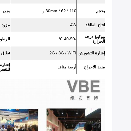
بحجم
110 * 62 * 30mm و
وزن
انتاج الطاقة
4W
مزود ا
ووكينغ درجة
-40-50 ℃
الرطوب
الحرارة
إشارة التشويش
2G / 3G / WIFI
نطاق 
إشارة 
منفذ الاخراج
أربعة منافذ
للتغيير