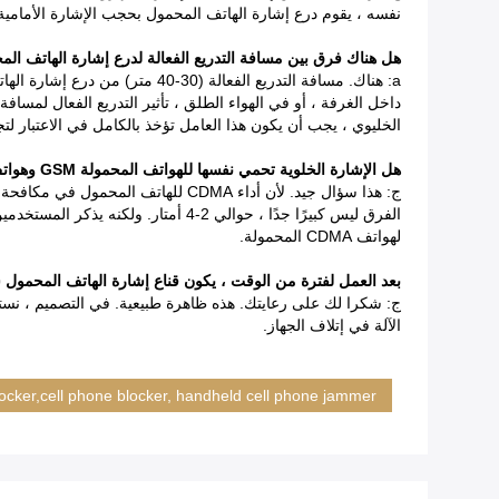
نفسه ، يقوم درع إشارة الهاتف المحمول بحجب الإشارة الأمامية
هل هناك فرق بين مسافة التدريع الفعالة لدرع إشارة الهاتف ال
a: هناك. مسافة التدريع الفعالة
داخل الغرفة ، أو في الهواء الطلق ، تأثير التدريع الفعال لمسافة
الخليوي ، يجب أن يكون هذا العامل تؤخذ بالكامل في الاعتبار لتج
هل الإشارة الخلوية تحمي نفسها للهواتف المحمولة GSM وهواتف CDMA؟
الفرق ليس كبيرًا جدًا ، حوالي 2-4 
لهواتف CDMA المحمولة.
بعد العمل لفترة من الوقت ، يكون قناع إشارة الهاتف المحمول سا
ج: شكرا لك على رعايتك. هذه ظاهرة طبيعية. في التصميم ، نستخد
الآلة في إتلاف الجهاز.
blocker,cell phone blocker, handheld cell phone jammer