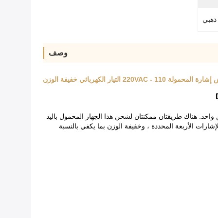
ذهبي
وصف
احد. هناك طريقتان ممكنتان لشحن هذا الجهاز المحمول باليد
مكنك استخدام منفذ. عند تشغيل الضوء الأخضر ، ستشوي 2-15 متراً حول الجهاز من الإشارات الأربعة المحددة ، وخفيفة الوزن بما يكفي بالنسبة