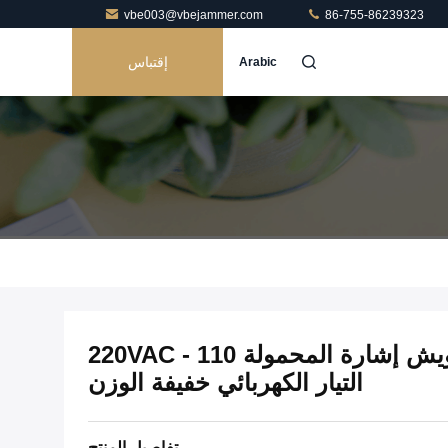
vbe003@vbejammer.com
86-755-86239323
إقتباس
Arabic
ذهبية 30dBm جهاز تشويش إشارة المحمولة 110 - 220VAC
التيار الكهربائي خفيفة الوزن
تفاصيل المنتج