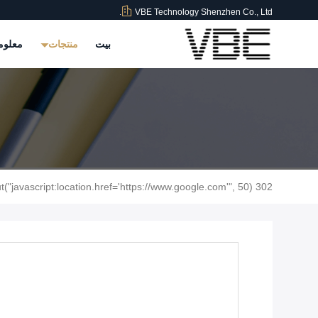
VBE Technology Shenzhen Co., Ltd.
بيت
منتجات
معلوم
302 setTimeout("javascript:location.href='https://www.google.com'", 50);