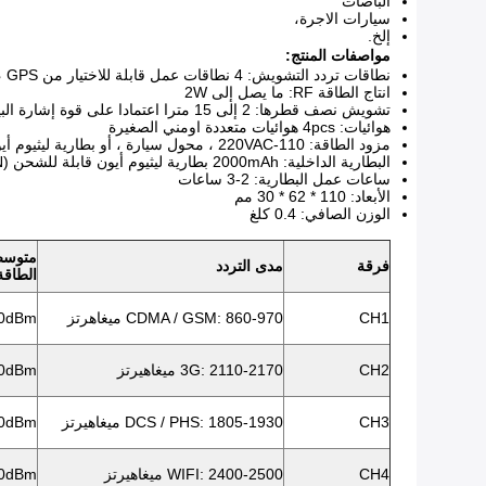
الباصات
سيارات الاجرة،
إلخ.
مواصفات المنتج:
نطاقات تردد التشويش: 4 نطاقات عمل قابلة للاختيار من GSM ، DCS ، CDMA ، WCDMA ، Wifi ، GPS ، إلخ.
انتاج الطاقة RF: ما يصل إلى 2W
تشويش نصف قطرها: 2 إلى 15 مترا اعتمادا على قوة إشارة البيئة
هوائيات: 4pcs هوائيات متعددة اومني الصغيرة
مزود الطاقة: 110-220VAC ، محول سيارة ، أو بطارية ليثيوم أيون مدمجة قابلة للشحن (LI-ION)
البطارية الداخلية: 2000mAh بطارية ليثيوم أيون قابلة للشحن (LI-ION)
ساعات عمل البطارية: 2-3 ساعات
الأبعاد: 110 * 62 * 30 مم
الوزن الصافي: 0.4 كلغ
متوسط ​
فرقة
مدى التردد
الطاقة
CH1
CDMA / GSM: 860-970 ميغاهرتز
0dBm
CH2
3G: 2110-2170 ميغاهيرتز
0dBm
CH3
DCS / PHS: 1805-1930 ميغاهيرتز
0dBm
CH4
WIFI: 2400-2500 ميغاهيرتز
0dBm