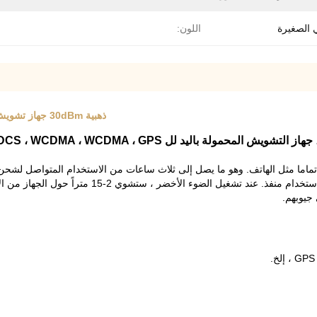
اللون:
ذهبية 30dBm جهاز تشويش إشارة المحمولة 110 - 220VAC التيار الكهربائي خفيفة الوزن
ماما مثل الهاتف. وهو ما يصل إلى ثلاث ساعات من الاستخدام المتواصل لشحن و
أثناء التنقل؟ هناك شاحن سيارة. البقاء في غرفة فندق؟ ي
 جيوبهم.