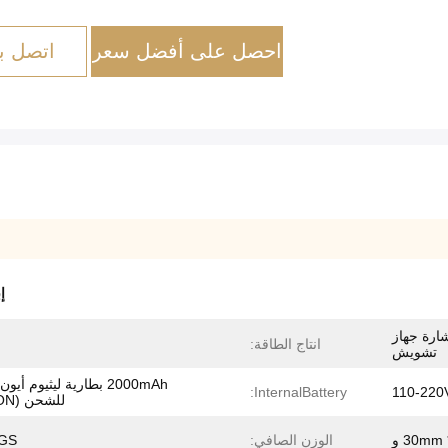
احصل على أفضل سعر
اتصل بن
إ
إشارة جهاز
انتاج الطاقة:
تشويش
2000mAh بطارية ليثيوم أيو
InternalBattery:
110-220
للشحن (LI-ION)
الوزن الصافي:
KGS