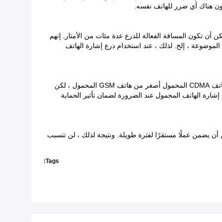
كون هناك أي ضرر للهاتف نفسه.
المفتوحة ، يمكن أن تكون المسافة الفعالة للدرع عدة مئات من الأمتار. إنهم
، الموضوعة ، إلخ. لذلك ، عند استخدام درع إشارة الهاتف
ج: هذا سؤال جيد. لأن أداء CDMA للهاتف المحمول في مكافحة التداخل أعلى بكثير من أداء الهاتف المحمول GSM ، ومسافة التدريع الفعالة لهاتف CDMA المحمول أصغر من هاتف GSM المحمول ، لكن
د أجهزة منع إشارة الهاتف المحمول عند الضرورة لضمان تأثير الحماية
أن يضمن عملًا مستقرًا لفترة طويلة. ونتيجة لذلك ، لن تتسبب
Tags: