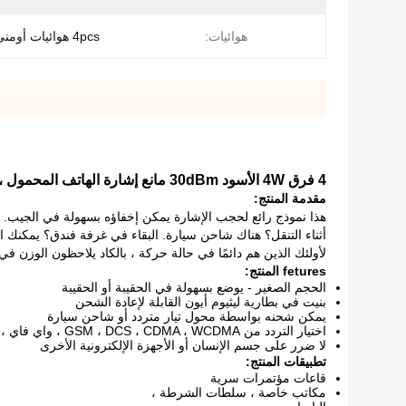
هوائيات:
4pcs هوائيات أومني الصغيرة
4 فرق 4W الأسود 30dBm مانع إشارة الهاتف المحمول ، جهاز التشويش المحمولة باليد لل DCS ، WCDMA ، WCDMA ، GPS
مقدمة المنتج:
هذا نموذج رائع لحجب الإشارة يمكن إخفاؤه بسهولة في الجيب. ت
لأولئك الذين هم دائمًا في حالة حركة ، بالكاد يلاحظون الوزن في
fetures المنتج:
الحجم الصغير - يوضع بسهولة في الحقيبة أو الحقيبة
بنيت في بطارية ليثيوم أيون القابلة لإعادة الشحن
يمكن شحنه بواسطة محول تيار متردد أو شاحن سيارة
اختيار التردد من GSM ، DCS ، CDMA ، WCDMA ، واي فاي ، GPS ، إلخ.
لا ضرر على جسم الإنسان أو الأجهزة الإلكترونية الأخرى
تطبيقات المنتج:
قاعات مؤتمرات سرية
مكاتب خاصة ، سلطات الشرطة ،