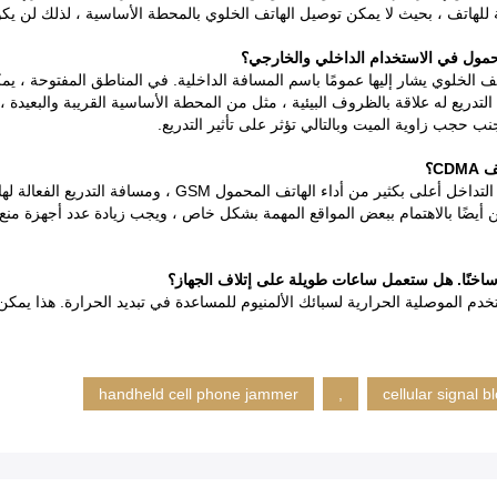
 للهاتف ، بحيث لا يمكن توصيل الهاتف الخلوي بالمحطة الأساسية ، لذلك لن ي
محمول في الاستخدام الداخلي والخارجي؟
 (30-40 متر) من درع إشارة الهاتف الخلوي يشار إليها عمومًا باسم المسافة الداخلية. في المناطق 
 التدريع له علاقة بالظروف البيئية ، مثل من المحطة الأساسية القريبة والبعيدة 
نب حجب زاوية الميت وبالتالي تؤثر على تأثير التدريع.
أمتار. ولكنه يذكر المستخدمين أيضًا بالاهتمام ببعض المواقع المهمة بشكل خاص ، ويجب زيادة عد
خنًا.
هل ستعمل ساعات طويلة على إتلاف الجهاز؟
م الموصلية الحرارية لسبائك الألمنيوم للمساعدة في تبديد الحرارة. هذا يمكن 
handheld cell phone jammer
,
cellular signal 