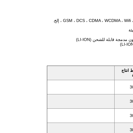
​انتاج
3
3
3
3