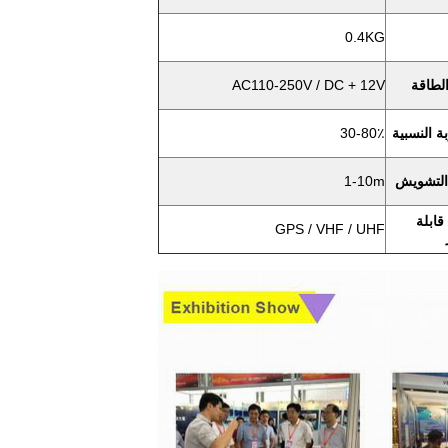
0.4KG
لطاقة
AC110-250V / DC + 12V
ة النسبية
30-80٪
التشويش
1-10m
قابلة
GPS / VHF / UHF