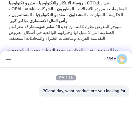
في ذلك
CTO ، رؤساء الابتكار والتكنولوجيا ، مديرو تكنولوجيا
المعلومات ، مزودو الاتصالات ، المطورون ، الشركات الناشئة ، OEM ،
الحكومة ، السيارات ، المشغلون ، مقدمو التكنولوجيا ، المستثمرون ،
رأس المال الاستثماري ،
و
اكثر كثير
.
سيوفر المعرض نظرة ثاقبة من جديد
40 مكبر صوت
مشاركة معرفتهم
الصناعية التي لا مثيل لها وخبراتهم الواقعية في أشكال العروض
التقديمية الفردية ومناقشات الخبراء والمحادثات المتعمقة.
هذا الحدث في نفس المكان مع
أسبوع التحول الرقمي العالمي
و
معرض
تقنيات عمليات إنترنت الأشياء
و
معرض الذكاء الاصطناعي والبيانات
VBE
الضخمة
و
معرض Blockchain
و
معرض الحوسبة الحافة
و
الأمن السيبراني
والمعرض السحابي
، حتى تتمكن من التعرف على مجموعة متنوعة من
الحلول التقنية الرئيسية للمؤسسات ، كل ذلك في مكان واحد.
4:16 PM
Good day, what product are you looking for?
VBE Technology Shenzhen Co., Ltd.
vbe003@vbejammer.com