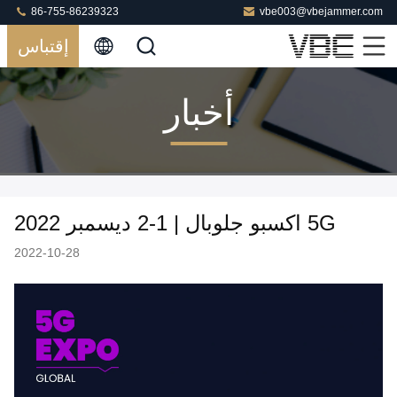
86-755-86239323
vbe003@vbejammer.com
إقتباس
أخبار
5G اكسبو جلوبال | 1-2 ديسمبر 2022
2022-10-28