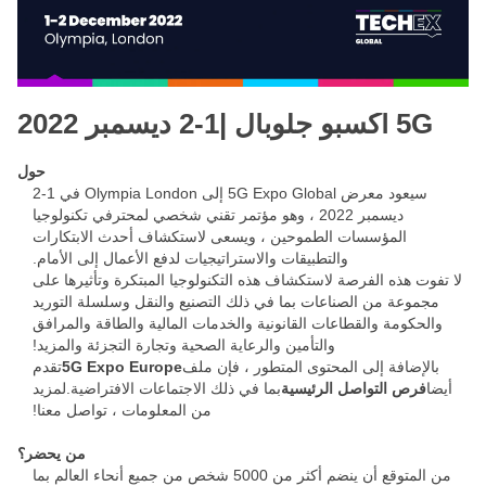
5G اكسبو جلوبال |1-2 ديسمبر 2022
حول
سيعود معرض 5G Expo Global إلى Olympia London في 1-2
ديسمبر 2022 ، وهو مؤتمر تقني شخصي لمحترفي تكنولوجيا
المؤسسات الطموحين ، ويسعى لاستكشاف أحدث الابتكارات
والتطبيقات والاستراتيجيات لدفع الأعمال إلى الأمام.
لا تفوت هذه الفرصة لاستكشاف هذه التكنولوجيا المبتكرة وتأثيرها على
مجموعة من الصناعات بما في ذلك التصنيع والنقل وسلسلة التوريد
والحكومة والقطاعات القانونية والخدمات المالية والطاقة والمرافق
والتأمين والرعاية الصحية وتجارة التجزئة والمزيد!
بالإضافة إلى المحتوى المتطور ، فإن ملف
5G Expo Europe
تقدم
أيضا
فرص التواصل الرئيسية
بما في ذلك الاجتماعات الافتراضية.لمزيد
من المعلومات ، تواصل معنا!
من يحضر؟
من المتوقع أن ينضم أكثر من 5000 شخص من جميع أنحاء العالم بما