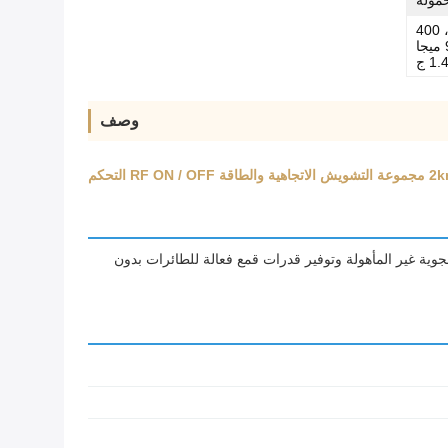
مولة
GPS/BDS/GNSS ، 300 ميجا هرتز ، 400
ميجا هرتز ، 800 ميجا هرتز ، 900 ميجا
وصف
مًا لتعطيل المركبات الجوية غير المأهولة وتوفير قدرات قمع فعالة للطائرات بدون