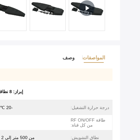
المواصفات
وصف
إبراز:
8 نطاقات جهاز تشويش ضد الطائرات بدون طيار
درجة حرارة التشغيل:
-20 ℃ ~+60 ℃
طاقة RF ON/OFF
من كل قناة:
نطاق التشويش:
من 500 متر إلى 2 كم الاتجاه