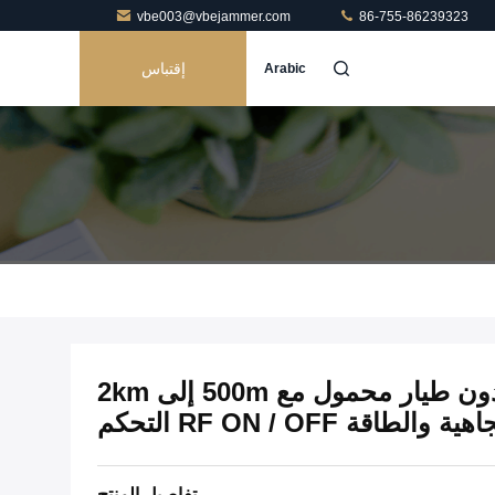
vbe003@vbejammer.com
86-755-86239323
إقتباس
Arabic
8 عصابات مضاد للطائرات بدون طيار محمول مع 500m إلى 2km
 RF ON / OFF التحكم
تفاصيل المنتج