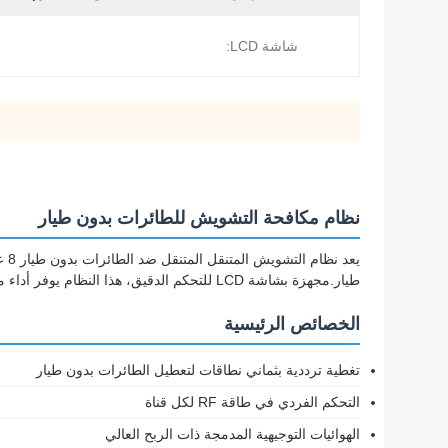
شاشة LCD:
نظام مكافحة التشويش للطائرات بدون طيار
يع
طيار.مجهزة بشاشة LCD للتحكم الدقيق، هذا النظام يوفر أداء موثوق به في مختلف الظروف البيئية مع تحمل الرطوبة تصل إلى 95٪.
الخصائص الرئيسية
تغطية ترددية بثماني نطاقات لتعطيل الطائرات بدون طيار
التحكم الفردي في طاقة RF لكل قناة
الهوائيات التوجيهية المدمجة ذات الربح العالي