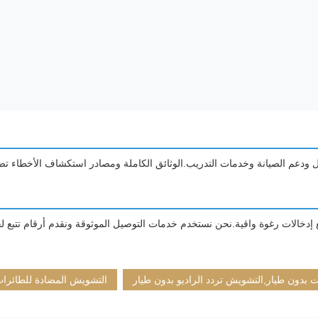
 ودعم الصيانة وخدمات التدريب.الوثائق الكاملة ومصادر استكشاف الأخطاء تضمن
دخالات رغوة واقية.نحن نستخدم خدمات التوصيل الموثوقة ونقدم أرقام تتبع ل
 بدون طيار,التشويش تردد الراديو بدون طيار
التشويش المضادة للطائرات