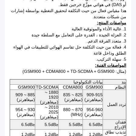
أو DAS) في هوائي موزَّع خرجين فقط.
هذا مقياس فعال من حيث التكلفة لتحقيق التغطية بواسطة إشارات
من شبكات متعددة.
مواصفات المنتج:
1. عالية الأداء والموثوقية العالية
2. العزلة الجيدة ، القدرة على التعامل مع السلطة جيدة
3. متعدد الفرقة الدعم.
4. فعالة من حيث التكلفة حل تقاسم الهوائي للتطبيقات في الهواء
الطلق وداخل قاعة
5. سهلة التركيب.
المواصفات الفنية:
(مثال: GSM900 + CDMA800 + TD-SCDMA + GSM900)
بند
بيانات التكنولوجيا
النظام
GSM900
CDMA800
TD-SCDMA
GSM900
1880 ~
885 ~ 909
825 ~ 835
909-915
1920
(ميغاهرتز)
(ميغاهرتز)
(ميغاهرتز)
(ميغاهرتز)
تردد العمل
2010 ~
930 ~ 954
870 ~ 880
954-960
2025
(ميغاهرتز)
(MHz)
(ميغاهرتز)
(ميغاهرتز)
فقدان
≤6.5dB
≤5.5dB
≤5.5dB
≤6.5dB
الإدراج
تذبذب نطاق
≤1.2dB
≤1.2dB
≤1.2dB
≤1.2dB