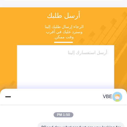
أرسل طلبك
الرجاء إرسال طلبك إلينا 
وسنرد عليك في أقرب 
وقت ممكن.
VBE
يرسل
1:50 PM