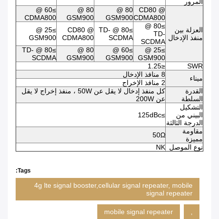
المرور
≥60 @
80 @
80 @
CD80 @
CDMA800
GSM900
GSM900
CDMA800
≥80 @
العزلة بين
≥80 @ TD-
CD80 @
≥25 @
TD-
منفذ الإدخال
SCDMA
CDMA800
GSM900
SCDMA
≥80 @ TD-
80 @
≥60 @
≥25 @
SCDMA
GSM900
GSM900
GSM900
≤1.25
SWR
8 منافذ الإدخال
ميناء
2 منافذ الإخراج
القدرة
كل منفذ إدخال لا يقل عن 50W ، منفذ إخراج لا يقل
السلطة
عن 200W
التشكيل
البيني من
≥125dBc
الدرجة الثالثة
مقاومة
50Ω
مميزة
نوع الموصل
NK
Tags:
4g lte signal booster,cellular signal repeater, mobile
signal repeater
mobile signal repeater
,