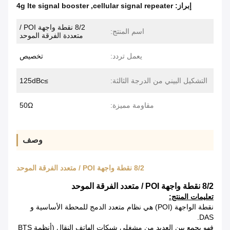
إبراز:
cellular signal repeater
,
4g lte signal booster
8/2 نقطة واجهة POI /
اسم المنتج:
متعددة الفرقة الموحد
يعمل تردد:
تخصيص
التشكيل البيني من الدرجة الثالثة:
≥125dBc
مقاومة مميزة:
50Ω
وصف
8/2 نقطة واجهة POI / متعدد الفرقة الموحد
8/2 نقطة واجهة POI / متعدد الفرقة الموحد
تعليمات المنتج:
نقطة الواجهة (POI) هي نظام متعدد الدمج للمحطة الأساسية و
DAS.
فهو يجمع بين العديد من مشغلي شبكات الهاتف النقال (أنظمة BTS