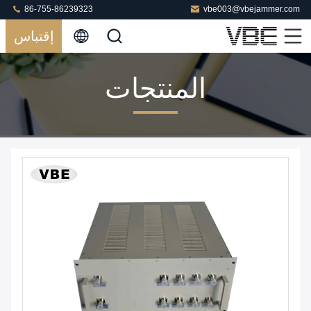
86-755-86239323
vbe003@vbejammer.com
إقتباس
المنتجات