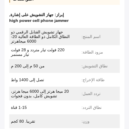
إبراز:
جهاز التشويش على إشارة
,
high power cell phone jammer
جهاز تشويش القنابل الرقمي ذو
اسم المنتج:
النطاق الكامل ذو الطاقة العالية 20-
6000 ميجاهرتز
220 فولت تيار متردد و 28 فولت
مزود الطاقة:
تيار مستمر
نطاق التشويش:
من 50 م إلى 200 م
طاقة الإخراج:
تصل إلى 1400 واط
20 ميجا هرتز إلى 6000 ميجا هرتز،
تردد العمل:
تشويش كامل، بدون فجوات
نطاق التردد:
1-15 قناة
وزن:
تقريبا. 80 كجم