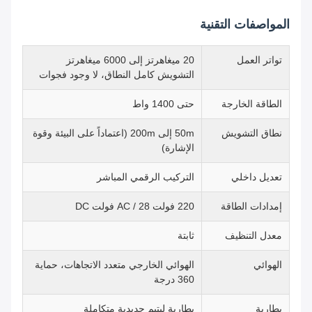
المواصفات التقنية
تواتر العمل
20 ميغاهرتز إلى 6000 ميغاهرتز
التشويش كامل النطاق، لا وجود فجوات
الطاقة الخارجة
حتى 1400 واط
نطاق التشويش
50m إلى 200m (اعتماداً على البيئة وقوة
الإشارة)
تعديل داخلي
التركيب الرقمي المباشر
إمدادات الطاقة
220 فولت AC / 28 فولت DC
معدل التنظيف
ثابتة
الهوائي
الهوائي الخارجي متعدد الاتجاهات، حماية
360 درجة
بطارية
بطارية ليتيم حديدية متكاملة