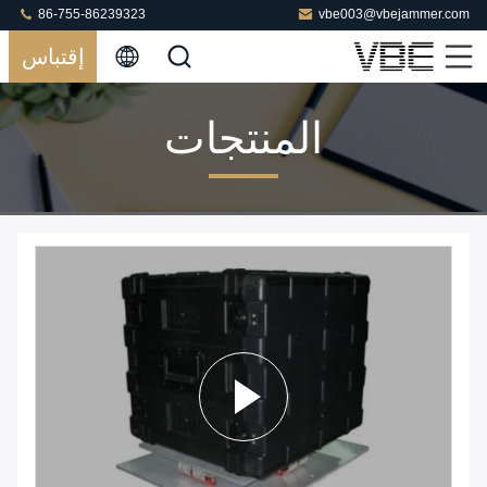
86-755-86239323
vbe003@vbejammer.com
إقتباس
المنتجات